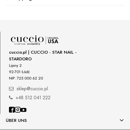
Manufacturer
GNBLAB sp.z.o.o
Piotrkowska 270
DPD Kurier Deutschland
9,07 €
90-361 Łódź, Polska
uwagi@gnb-lab.com
Importer
cuccio.pl | CUCCIO - STAR NAIL -
P.H. NEXT Maciej Wojnarowski
STARDORO
Słoneczna 10
91-491 Łódź, Polska
Lipiny 2
92-701 Łódź
biuro@cuccio.pl
NIP: 725 000 62 20
42 61 68 555
sklep@cuccio.pl
+48 512 041 222
ÜBER UNS