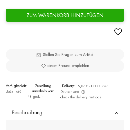
If t
days
ZUM WARENKORB HINZUFÜGEN
went
Stellen Sie Fragen zum Artikel
einem Freund empfehlen
Verfügbarkeit:
Zustellung
Delivery:
9,07 €
- DPD Kurier
innerhalb von:
duża ilość
Deutschland
48 godzin
check the delivery methods
The price does not include any possible payment costs
Beschreibung