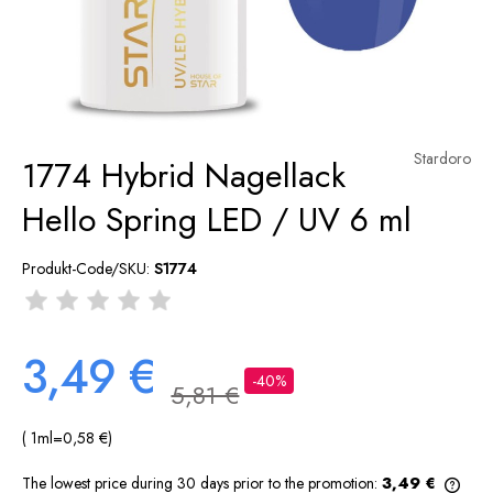
Stardoro
1774 Hybrid Nagellack
Hello Spring LED / UV 6 ml
Produkt-Code/SKU:
S1774
3,49 €
-40%
5,81 €
( 1
ml
=
0,58 €
)
The lowest price during 30 days prior to the promotion:
3,49 €