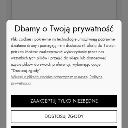
Dbamy o Twoją prywatność
Pliki cookies i pokrewne im technologie umożliwiają poprawne
działanie strony i pomagają nam dostosować ofertę do Twoich
potrzeb. Możesz zaakceptować wykorzystanie przez nas
wszystkich tych plików i przejść do sklepu lub dostosować
Wyświetl ten post na Instagramie
użycie plików do swoich preferencji, wybierając opcję
Post udostępniony przez Cuccio Poland (@cucciopoland)
"Dostosuj zgody".
Więcej o plikach cookies przeczytasz w naszej Polityce
prywatności.
JAKOŚĆ
Klasyczny lakier do paznokci -
PREMIUM
ZAAKCEPTUJ TYLKO NIEZBĘDNE
Cuccio Colour
jedyny lakier o sile
hybrydy.
Niezawodna trwałość 10+ dni!
Najdłuższa gwarancja wytrzymałości.
DOSTOSUJ ZGODY
Triple-Pigmentation
opatentowana technologia potrójnej pigmentacji. Idealny