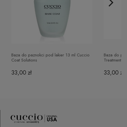
odbiór osobisty
(odbiór w siedzibie firmy)
0,00 zł
P.H. NEXT Maciej Wojnarowski
Słoneczna 10
91-491 Łódź, Polska
biuro@cuccio.pl
42 61 68 555
Baza do paznokci pod lakier 13 ml Cuccio
Baza do pazn
Coat Solutions
Treatment 13
33,00 zł
33,00 zł