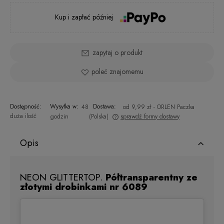
Kup i zapłać później
zapytaj o produkt
poleć znajomemu
Dostępność:
Wysyłka w:
Dostawa:
48
od 9,99 zł
- ORLEN Paczka
duża ilość
godzin
(Polska)
sprawdź formy dostawy
Cena nie zawiera ewentualnych kosztów płatności
Opis
NEON GLITTERTOP.
Półtransparentny ze
złotymi drobinkami nr 6089