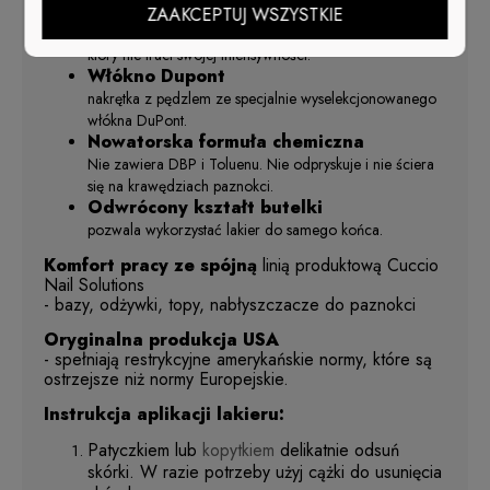
efekt już przy pierwszej warstwie.
ZAAKCEPTUJ WSZYSTKIE
Niespotykany dotąd połysk,
który nie traci swojej intensywności.
Włókno Dupont
nakrętka z pędzlem ze specjalnie wyselekcjonowanego
włókna DuPont.
Nowatorska formuła chemiczna
Nie zawiera DBP i Toluenu. Nie odpryskuje i nie ściera
się na krawędziach paznokci.
Odwrócony kształt butelki
pozwala wykorzystać lakier do samego końca.
Komfort pracy ze spójną
linią produktową Cuccio
Nail Solutions
- bazy, odżywki, topy, nabłyszczacze do paznokci
Oryginalna produkcja USA
- spełniają restrykcyjne amerykańskie normy, które są
ostrzejsze niż normy Europejskie.
Instrukcja aplikacji lakieru:
Patyczkiem lub
kopytkiem
delikatnie odsuń
skórki. W razie potrzeby użyj cążki do usunięcia