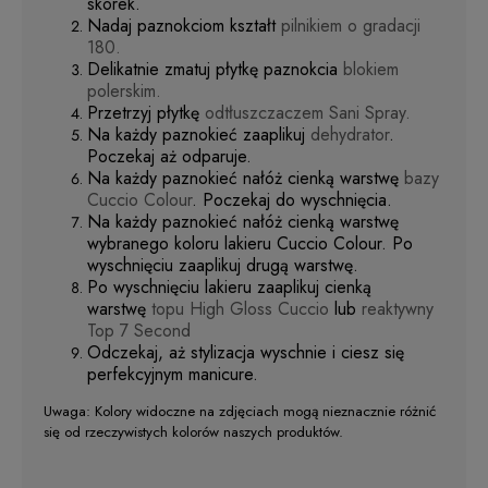
skórek.
Nadaj paznokciom kształt
pilnikiem o gradacji
180.
Delikatnie zmatuj płytkę paznokcia
blokiem
polerskim.
Przetrzyj płytkę
odtłuszczaczem Sani Spray.
Na każdy paznokieć zaaplikuj
dehydrator
.
Poczekaj aż odparuje.
Na każdy paznokieć nałóż cienką warstwę
bazy
Cuccio Colour
. Poczekaj do wyschnięcia.
Na każdy paznokieć nałóż cienką warstwę
wybranego koloru lakieru Cuccio Colour. Po
wyschnięciu zaaplikuj drugą warstwę.
Po wyschnięciu lakieru zaaplikuj cienką
warstwę
topu High Gloss Cuccio
lub
reaktywny
Top 7 Second
Odczekaj, aż stylizacja wyschnie i ciesz się
perfekcyjnym manicure.
Uwaga: Kolory widoczne na zdjęciach mogą nieznacznie różnić
się od rzeczywistych kolorów naszych produktów.