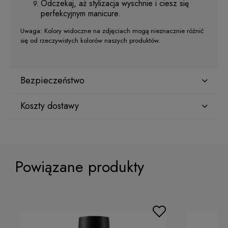
Odczekaj, aż stylizacja wyschnie i ciesz się
perfekcyjnym manicure.
Uwaga: Kolory widoczne na zdjęciach mogą nieznacznie różnić
się od rzeczywistych kolorów naszych produktów.
Bezpieczeństwo
Koszty dostawy
Producent
Star Nail International, Inc.
Kraj wysyłki:
Valencia, Ca. 91355
29120 Avenue Paine, Stany Zjednoczone
Powiązane produkty
lcenteno@cuccio.com
800 762 6245
ORLEN Paczka
(Dostawa 1-2 dni robocze)
9,99 zł
Osoba odpowiedzialna na terenie UE
DPD Pickup
(Punkty odbioru / Automaty
10,99 zł
paczkowe)
Petar Bangeev
Chakalitsa 2A