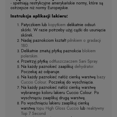
- spełniają restrykcyjne amerykańskie normy, które są
ostrzejsze niż normy Europejskie.
Instrukcja aplikacji lakieru:
Patyczkiem lub
kopytkiem
delikatnie odsuń
skórki. W razie potrzeby użyj cążki do usunięcia
skórek.
Nadaj paznokciom kształt
pilnikiem o gradacji
180.
Delikatnie zmatuj płytkę paznokcia
blokiem
polerskim.
Przetrzyj płytkę
odtłuszczaczem Sani Spray.
Na każdy paznokieć zaaplikuj
dehydrator
.
Poczekaj aż odparuje.
Na każdy paznokieć nałóż cienką warstwę
bazy
Cuccio Colour
. Poczekaj do wyschnięcia.
Na każdy paznokieć nałóż cienką warstwę
wybranego koloru lakieru Cuccio Colour. Po
wyschnięciu zaaplikuj drugą warstwę.
Po wyschnięciu lakieru zaaplikuj cienką
warstwę
topu High Gloss Cuccio
lub
reaktywny
Top 7 Second