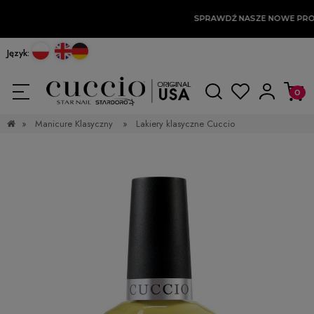
SPRAWDŹ NASZE NOWE PRO
Język:
»
Manicure Klasyczny
»
Lakiery klasyczne Cuccio