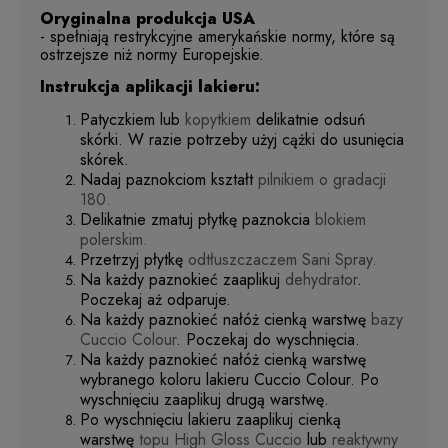
Oryginalna produkcja USA
- spełniają restrykcyjne amerykańskie normy, które są
ostrzejsze niż normy Europejskie.
Instrukcja aplikacji lakieru:
Patyczkiem lub
kopytkiem
delikatnie odsuń
skórki. W razie potrzeby użyj cążki do usunięcia
skórek.
Nadaj paznokciom kształt
pilnikiem o gradacji
180.
Delikatnie zmatuj płytkę paznokcia
blokiem
polerskim.
Przetrzyj płytkę
odtłuszczaczem Sani Spray.
Na każdy paznokieć zaaplikuj
dehydrator
.
Poczekaj aż odparuje.
Na każdy paznokieć nałóż cienką warstwę
bazy
Cuccio Colour
. Poczekaj do wyschnięcia.
Na każdy paznokieć nałóż cienką warstwę
wybranego koloru lakieru Cuccio Colour. Po
wyschnięciu zaaplikuj drugą warstwę.
Po wyschnięciu lakieru zaaplikuj cienką
warstwę
topu High Gloss Cuccio
lub
reaktywny