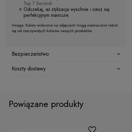
Top 7 Second
Odczekaj, aż stylizacja wyschnie i ciesz się
perfekcyjnym manicure.
Uwaga: Kolory widoczne na zdjęciach mogą nieznacznie różnić
się od rzeczywistych kolorów naszych produktów.
Bezpieczeństwo
Koszty dostawy
Producent
Star Nail International, Inc.
Kraj wysyłki:
Valencia, Ca. 91355
29120 Avenue Paine, Stany Zjednoczone
Powiązane produkty
lcenteno@cuccio.com
800 762 6245
ORLEN Paczka
(Dostawa 1-2 dni robocze)
9,99 zł
Osoba odpowiedzialna na terenie UE
DPD Pickup
(Punkty odbioru / Automaty
10,99 zł
paczkowe)
Petar Bangeev