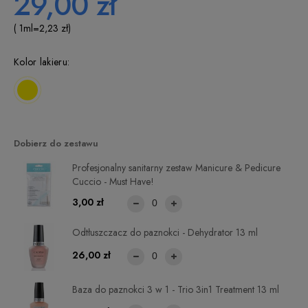
29,00 zł
( 1
ml
=
2,23 zł
)
Kolor lakieru:
Dobierz do zestawu
Profesjonalny sanitarny zestaw Manicure & Pedicure
Cuccio - Must Have!
3,00 zł
Odtłuszczacz do paznokci - Dehydrator 13 ml
26,00 zł
Baza do paznokci 3 w 1 - Trio 3in1 Treatment 13 ml