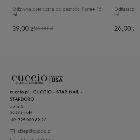
Odżywka botaniczna do paznokci Forte+ 15
Odtłuszczac
ADIPIC ACID / NEOPENTYL GLYCOL / TRIMELLITIC ANHYDRIDE
ml
ml
BUTYL ACETATE
39,00 zł
26,00 zł
49,00 zł
SUCROSE ACETATE ISOBUTYRATE
STEARALKONIUM HECTORITE
BENZOPHENONE-1
CITRIC ACID
cuccio.pl | CUCCIO - STAR NAIL -
STARDORO
DIMETHICONE
Lipiny 2
92-701 Łódź
CI 77499 (Iron Oxides)
NIP: 725 000 62 20
CI 77491 (Iron Oxides) and Silica
sklep@cuccio.pl