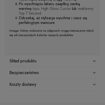
Po wyschnięciu lakieru zaaplikuj cienką
warstwę
topu High Gloss Cuccio
lub
reaktywny
Top 7 Second
Odczekaj, aż stylizacja wyschnie i ciesz się
perfekcyjnym manicure.
Uwaga: Kolory widoczne na zdjęciach mogą nieznacznie różnić
się od rzeczywistych kolorów naszych produktów.
Skład produktu
Bezpieczeństwo
ETHYL ACETATE
Koszty dostawy
Producent
BUTYL ACETATE
Star Nail International, Inc.
Kraj wysyłki:
Valencia, Ca. 91355
29120 Avenue Paine, Stany Zjednoczone
NITROCELLULOSE