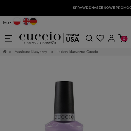
SPRAWDŹ NASZE NOWE PROMOC
Język:
»
Manicure Klasyczny
»
Lakiery klasyczne Cuccio