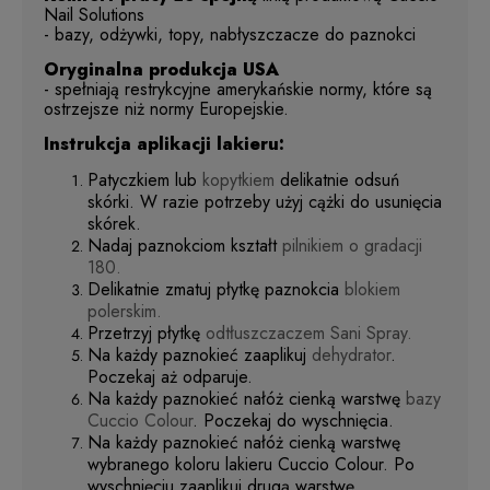
Nail Solutions
- bazy, odżywki, topy, nabłyszczacze do paznokci
Oryginalna produkcja USA
- spełniają restrykcyjne amerykańskie normy, które są
ostrzejsze niż normy Europejskie.
Instrukcja aplikacji lakieru:
Patyczkiem lub
kopytkiem
delikatnie odsuń
skórki. W razie potrzeby użyj cążki do usunięcia
skórek.
Nadaj paznokciom kształt
pilnikiem o gradacji
180.
Delikatnie zmatuj płytkę paznokcia
blokiem
polerskim.
Przetrzyj płytkę
odtłuszczaczem Sani Spray.
Na każdy paznokieć zaaplikuj
dehydrator
.
Poczekaj aż odparuje.
Na każdy paznokieć nałóż cienką warstwę
bazy
Cuccio Colour
. Poczekaj do wyschnięcia.
Na każdy paznokieć nałóż cienką warstwę
wybranego koloru lakieru Cuccio Colour. Po
wyschnięciu zaaplikuj drugą warstwę.