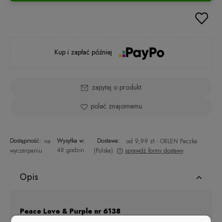
Kup i zapłać później
zapytaj o produkt
poleć znajomemu
Dostępność:
Wysyłka w:
Dostawa:
na
od 9,99 zł
- ORLEN Paczka
48 godzin
wyczerpaniu
(Polska)
sprawdź formy dostawy
Cena nie zawiera ewentualnych kosztów płatności
Opis
Peace Love & Purple nr 6138