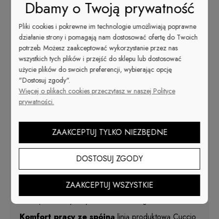
Dbamy o Twoją prywatność
Lawendowo fioletowy lakier Cuccio Colour.
JAKOŚĆ
Pliki cookies i pokrewne im technologie umożliwiają poprawne
Klasyczny lakier do paznokci -
PREMIUM
działanie strony i pomagają nam dostosować ofertę do Twoich
potrzeb. Możesz zaakceptować wykorzystanie przez nas
Cuccio Colour
jedyny lakier o sile
wszystkich tych plików i przejść do sklepu lub dostosować
hybrydy.
Niezawodna trwałość 10+ dni!
użycie plików do swoich preferencji, wybierając opcję
Najdłuższa gwarancja wytrzymałości.
"Dostosuj zgody".
Triple-Pigmentation
Więcej o plikach cookies przeczytasz w naszej Polityce
opatentowana technologia potrójnej pigmentacji. Idealny
prywatności.
efekt już przy pierwszej warstwie.
Niespotykany dotąd połysk,
który nie traci swojej intensywności.
Włókno Dupont
ZAAKCEPTUJ TYLKO NIEZBĘDNE
nakrętka z pędzlem ze specjalnie wyselekcjonowanego
włókna DuPont.
DOSTOSUJ ZGODY
Nowatorska formuła chemiczna
Nie zawiera DBP i Toluenu. Nie odpryskuje i nie ściera
się na krawędziach paznokci.
ZAAKCEPTUJ WSZYSTKIE
Odwrócony kształt butelki
pozwala wykorzystać lakier do samego końca.
Komfort pracy ze spójną
linią produktową Cuccio