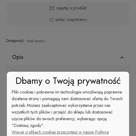
zapytaj o produkt
poleć znajomemu
Dostępność:
brak towaru
Opis
Dbamy o Twoją prywatność
Żel T3 Fibergel - innowacyjne połączenie żelu i fiberglassu.
Barwa: bielszy-biały
Pliki cookies i pokrewne im technologie umożliwiają poprawne
Pojemność 15 g.
działanie strony i pomagają nam dostosować ofertę do Twoich
Kolorowy żel jednofazowy. Wysokiej jakości, bardzo
potrzeb. Możesz zaakceptować wykorzystanie przez nas
elastyczny. Idealny do tworzenia mocnych i naturalnie
wszystkich tych plików i przejść do sklepu lub dostosować
wyglądających paznokci żelowych.
Pozwala na zrobienie
użycie plików do swoich preferencji, wybierając opcję
pięknego i trwałego french.
Łatwo się rozprowadza, nie
"Dostosuj zgody".
zostawia smug.
Więcej o plikach cookies przeczytasz w naszej Polityce
Zastanawiasz się co zrobić, aby Twoje manicure był piękny i