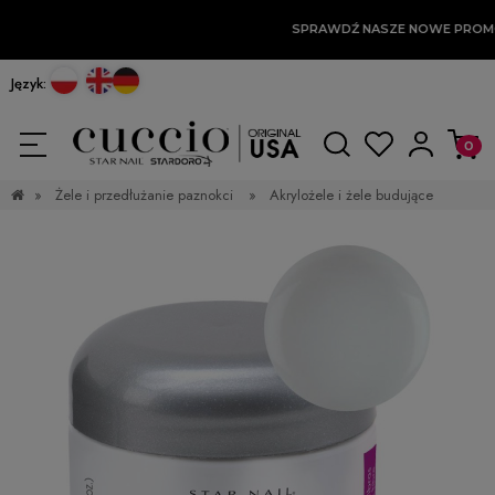
SPRAWDŹ NASZE NOWE PROM
Język:
»
Żele i przedłużanie paznokci
»
Akrylożele i żele budujące