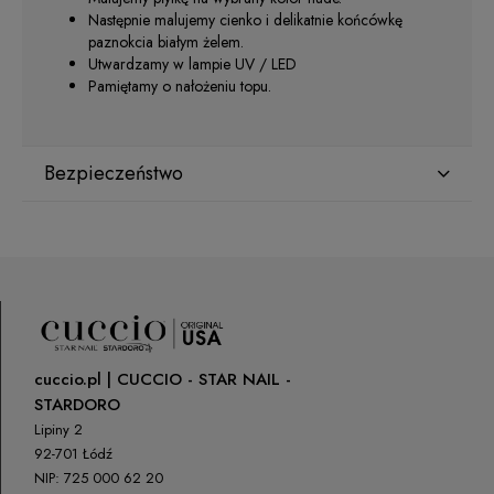
Następnie malujemy cienko i delikatnie końcówkę
paznokcia białym żelem.
Utwardzamy w lampie UV / LED
Pamiętamy o nałożeniu topu.
Bezpieczeństwo
Producent
Star Nail International, Inc.
Valencia, Ca. 91355
29120 Avenue Paine, Stany Zjednoczone
lcenteno@cuccio.com
800 762 6245
cuccio.pl | CUCCIO - STAR NAIL -
STARDORO
Osoba odpowiedzialna na terenie UE
Lipiny 2
92-701 Łódź
Petar Bangeev
NIP: 725 000 62 20
Chakalitsa 2A