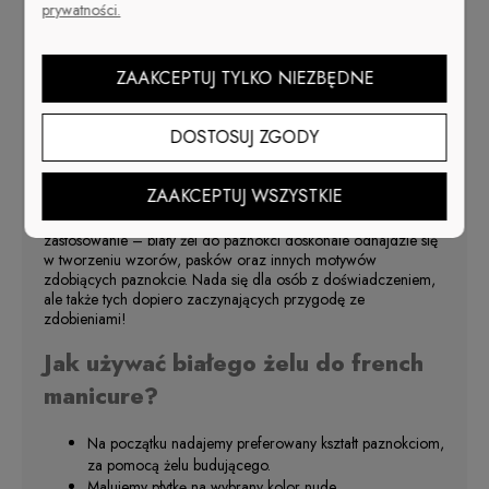
prywatności.
trwały przez długi czas? Postaw na sprawdzony i skuteczny
biały żel do paznokci – dzięki niemu możesz przedłużyć
paznokcie, wyrównać płytkę, a także nadać jej piękny biały
ZAAKCEPTUJ TYLKO NIEZBĘDNE
kolor. Biały żel od Cuccio to gwarancja maksymalnego krycia!
Kiedy sprawdzi się biały żel do
DOSTOSUJ ZGODY
paznokci?
ZAAKCEPTUJ WSZYSTKIE
Żel w tym kolorze idealnie nadaje się do tworzenia
podstawowego french manicure. Jednak to nie jego jedynie
zastosowanie – biały żel do paznokci doskonale odnajdzie się
w tworzeniu wzorów, pasków oraz innych motywów
zdobiących paznokcie. Nada się dla osób z doświadczeniem,
ale także tych dopiero zaczynających przygodę ze
zdobieniami!
Jak używać białego żelu do french
manicure?
Na początku nadajemy preferowany kształt paznokciom,
za pomocą żelu budującego.
Malujemy płytkę na wybrany kolor nude.