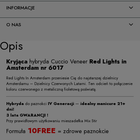
INFORMACJE
O NAS
Opis
Kryjąca
hybryda Cuccio Veneer
Red Lights in
Amsterdam nr 6017
Red Lights In Amsterdam przeniesie Cię do najstarszej dzielnicy
Amsterdamu – Dzielnicy Czerwonych Latarni. Ten odcień to połączenie
koloru czerwonego z metaliczną fioletową poświatą.
Hybryda
do paznokci
IV Generacji
—
idealny manicure 21+
dni!
3 lata GWARANCJI !
Przy prawidłowym użytkowaniu mieszadełka Mix Stir
10FREE
Formuła
= zdrowe paznokcie