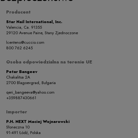
Producent
Star Nail International, Inc.
Valencia, Ca. 91355
29120 Avenue Paine, Stany Zjednoczone
lcenteno@cuccio.com
800 762 6245
Osoba odpowiedzialna na terenie UE
Petar Bangeev
Chakalitsa 2A
2700 Blagoevgrad, Bułgaria
qeri_bangeeva@yahoo.com
+359887430661
Importer
P.H. NEXT Maciej Wojnarowski
Słoneczna 10
91-491 Łódź, Polska