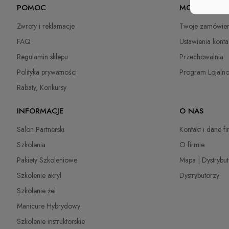
POMOC
MOJE KONTO
Zwroty i reklamacje
Twoje zamówien
FAQ
Ustawienia konta
Regulamin sklepu
Przechowalnia
Polityka prywatności
Program Lojaln
Rabaty, Konkursy
INFORMACJE
O NAS
Salon Partnerski
Kontakt i dane f
Szkolenia
O firmie
Pakiety Szkoleniowe
Mapa | Dystrybu
Szkolenie akryl
Dystrybutorzy
Szkolenie żel
Manicure Hybrydowy
Szkolenie instruktorskie