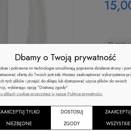
15,00
zapytaj o
Dbamy o Twoją prywatność
Dostępność:
ookies i pokrewne im technologie umożliwiają poprawne działanie strony i po
brak towaru
stosować ofertę do Twoich potrzeb. Możesz zaakceptować wykorzystanie pr
ich tych plików i przejść do sklepu lub dostosować użycie plików do swoich
ncji, wybierając opcję "Dostosuj zgody".
o plikach cookies przeczytasz w naszej Polityce prywatności.
ZAAKCEPTUJ TYLKO
DOSTOSUJ
ZAAKCEPTU
NIEZBĘDNE
ZGODY
WSZYSTKIE