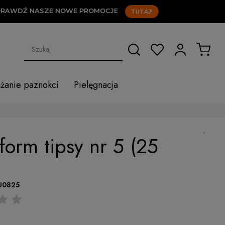
AWDŹ NASZE NOWE PROMOCJE
TUTAJ!
użanie paznokci
Pielęgnacja
-
 form tipsy nr 5 (25
U0825