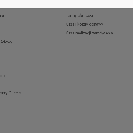
PŁATNOŚCI I DOSTAWA
ia
Formy płatności
Czas i koszty dostawy
Czas realizacji zamówienia
ościowy
irmy
torzy Cuccio