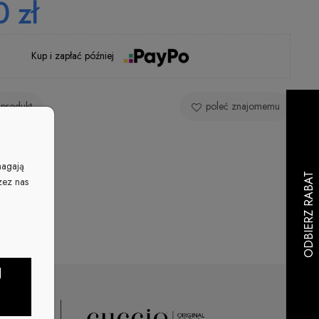
 zł
Kup i zapłać później
 produkt
poleć znajomemu
magają
zez nas
J