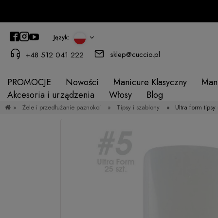
Język:
sklep@cuccio.pl
+48 512 041 222
PROMOCJE
Nowości
Manicure Klasyczny
Man
Akcesoria i urządzenia
Włosy
Blog
»
Żele i przedłużanie paznokci
»
Tipsy i szablony
»
Ultra form tipsy