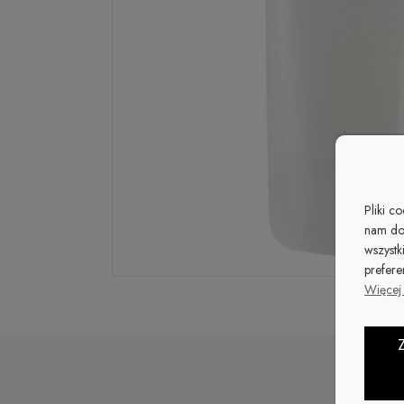
Pliki c
nam do
wszystk
prefere
Więcej 