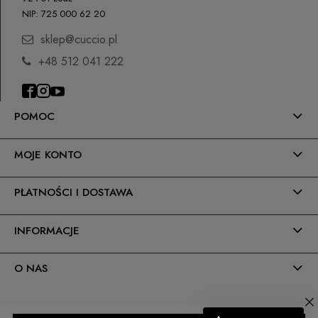
NIP: 725 000 62 20
Kurier DPD
22,00 zł
sklep@cuccio.pl
Kurier Inpost
(Dostawa 1-3 dni robocze)
22,00 zł
+48 512 041 222
odbiór osobisty
(odbiór w siedzibie firmy)
0,00 zł
POMOC
MOJE KONTO
PŁATNOŚCI I DOSTAWA
INFORMACJE
O NAS