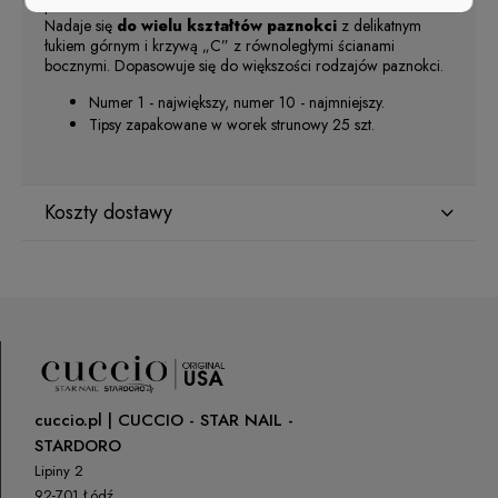
paznokcia.
Nadaje się
do wielu kształtów paznokci
z delikatnym
łukiem górnym i krzywą „C” z równoległymi ścianami
bocznymi. Dopasowuje się do większości rodzajów paznokci.
Numer 1 - największy, numer 10 - najmniejszy.
Tipsy zapakowane w worek strunowy 25 szt.
Koszty dostawy
Kraj wysyłki:
ORLEN Paczka
(Dostawa 1-2 dni robocze)
9,99 zł
cuccio.pl | CUCCIO - STAR NAIL -
DPD Pickup
(Punkty odbioru / Automaty
10,99 zł
paczkowe)
STARDORO
Lipiny 2
Paczkomaty InPost
14,99 zł
92-701 Łódź