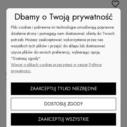
Dbamy o Twoją prywatność
Kup i zapłać później
Pliki cookies i pokrewne im technologie umożliwiają poprawne
działanie strony i pomagają nam dostosować ofertę do Twoich
potrzeb. Możesz zaakceptować wykorzystanie przez nas
zapytaj o produkt
wszystkich tych plików i przejść do sklepu lub dostosować
użycie plików do swoich preferencji, wybierając opcję
poleć znajomemu
"Dostosuj zgody".
Więcej o plikach cookies przeczytasz w naszej Polityce
prywatności.
Dostępność:
Wysyłka w:
Dostawa:
48
od 9,99 zł
- ORLEN Paczka
duża ilość
godzin
(Polska)
sprawdź formy dostawy
Cena nie zawiera ewentualnych kosztów płatności
ZAAKCEPTUJ TYLKO NIEZBĘDNE
Opis
DOSTOSUJ ZGODY
Uzupełnienie tipsów Ultra Form
ZAAKCEPTUJ WSZYSTKIE
Najpopularniejsza i najbardziej uniwersalna końcówka do