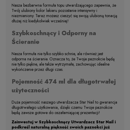
Nasza bezbarwna formuła topu utwardzającego zapewnia, że
Twój ulubiony kolor lakieru pozostanie intensywny i
niezmieniony. Teraz możesz cieszyć się swoją ulubioną tonacją
dłużej niż kiedykolwiek wcześniej!
Szybkoschnący i Odporny na
Ścieranie
Nasza formuła nie tylko szybko schnie, ale również jest
odporna na ścieranie. Oznacza to, że Twoje paznokcie będą
nie tylko piękne, ale także wytrzymałe, zachowując idealne
wykończenie przez długi czas.
Pojemność 474 ml dla długotrwałej
użyteczności
Duża pojemność naszego utwardzacza Star Nail to gwarancja
długotrwałego użytkowania, dzięki czemu Twoje paznokcie
będą zawsze gotowe do oszałamiającej prezentacji!
Zainwestuj w Szybkoschnący Utwardzacz Star Nail i
podkreśl naturalną piękność swoich paznokci już