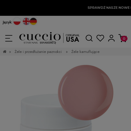
SPRAWDŹ NASZE NOWE 
Język:
»
Żele i przedłużanie paznokci
»
Żele kamuflujące