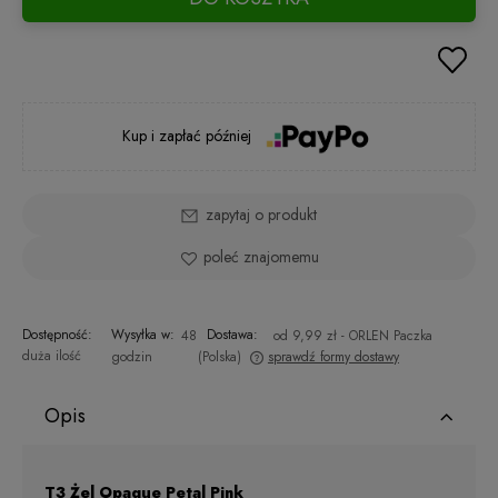
Kup i zapłać później
zapytaj o produkt
poleć znajomemu
Dostępność:
Wysyłka w:
Dostawa:
48
od 9,99 zł
- ORLEN Paczka
duża ilość
godzin
(Polska)
sprawdź formy dostawy
Cena nie zawiera ewentualnych kosztów płatności
Opis
T3 Żel Opaque Petal Pink