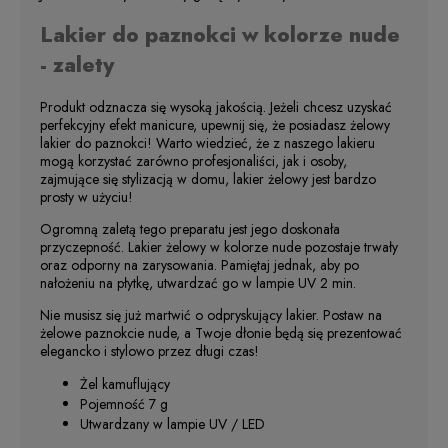
Lakier do paznokci w kolorze nude
- zalety
Produkt odznacza się wysoką jakością. Jeżeli chcesz uzyskać
perfekcyjny efekt manicure, upewnij się, że posiadasz żelowy
lakier do paznokci! Warto wiedzieć, że z naszego lakieru
mogą korzystać zarówno profesjonaliści, jak i osoby,
zajmujące się stylizacją w domu, lakier żelowy jest bardzo
prosty w użyciu!
Ogromną zaletą tego preparatu jest jego doskonała
przyczepność. Lakier żelowy w kolorze nude pozostaje trwały
oraz odporny na zarysowania. Pamiętaj jednak, aby po
nałożeniu na płytkę, utwardzać go w lampie UV 2 min.
Nie musisz się już martwić o odpryskujący lakier. Postaw na
żelowe paznokcie nude, a Twoje dłonie będą się prezentować
elegancko i stylowo przez długi czas!
Żel kamuflujący
Pojemność 7 g
Utwardzany w lampie UV / LED