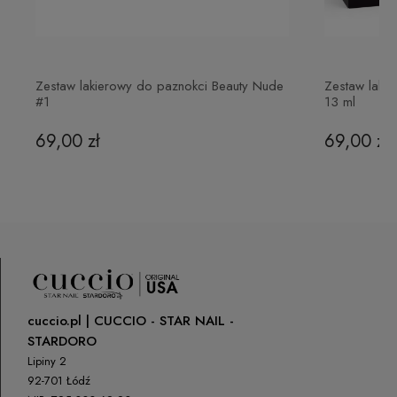
Zestaw lakierowy do paznokci Beauty Nude
Zestaw lakie
#1
13 ml
69,00 zł
69,00 zł
cuccio.pl | CUCCIO - STAR NAIL -
STARDORO
Lipiny 2
92-701 Łódź