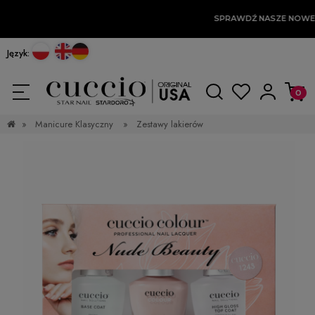
SPRAWDŹ NASZE NOWE
Język:
»
Manicure Klasyczny
»
Zestawy lakierów