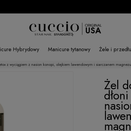
icure Hybrydowy
Manicure tytanowy
Żele i przedł
 detox z wyciągiem z nasion konopi, olejkiem lawendowym i siarczanem magnez
Żel d
dłoni
nasio
lawe
magn