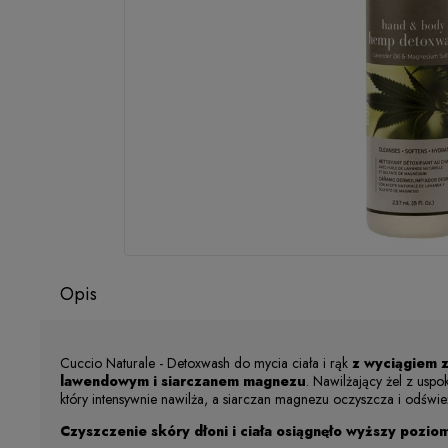
Opis
Cuccio Naturale - Detoxwash do mycia ciała i rąk
z wyciągiem z
lawendowym i siarczanem magnezu
. Nawilżający żel z us
który intensywnie nawilża, a siarczan magnezu oczyszcza i odświe
Czyszczenie skóry dłoni i ciała osiągnęło wyższy pozio