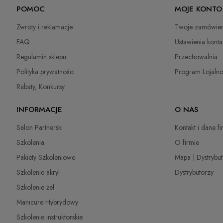
POMOC
MOJE KONTO
Osoba odpowiedzialna na terenie UE
DPD Pickup
(Punkty odbioru / Automaty paczkowe)
10,99 
Zwroty i reklamacje
Twoje zamówien
Petar Bangeev
Paczkomaty InPost
14,99 
Chakalitsa 2A
FAQ
Ustawienia konta
2700 Blagoevgrad, Bułgaria
Regulamin sklepu
Przechowalnia
Kurier DPD
22,00 
qeri_bangeeva@yahoo.com
Polityka prywatności
Program Lojaln
+359887430661
Kurier Inpost
(Dostawa 1-3 dni robocze)
22,00 
Rabaty, Konkursy
Importer
odbiór osobisty
(odbiór w siedzibie firmy)
0,00 
INFORMACJE
O NAS
P.H. NEXT Maciej Wojnarowski
Słoneczna 10
Salon Partnerski
Kontakt i dane f
91-491 Łódź, Polska
Szkolenia
O firmie
biuro@cuccio.pl
42 61 68 555
Pakiety Szkoleniowe
Mapa | Dystrybu
Szkolenie akryl
Dystrybutorzy
Szkolenie żel
Manicure Hybrydowy
Szkolenie instruktorskie