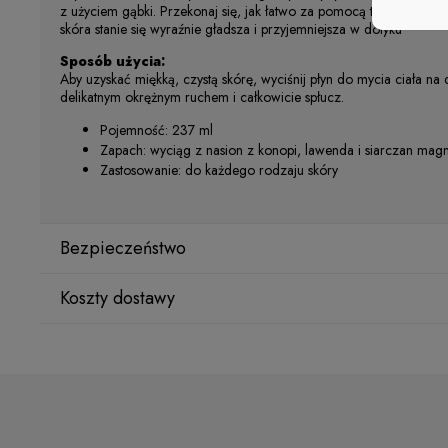
z użyciem gąbki. Przekonaj się, jak łatwo za pomocą tego natura
skóra stanie się wyraźnie gładsza i przyjemniejsza w dotyku
Sposób użycia:
Aby uzyskać miękką, czystą skórę, wyciśnij płyn do mycia ciała na
delikatnym okrężnym ruchem i całkowicie spłucz.
Pojemność: 237 ml
Zapach: wyciąg z nasion z konopi, lawenda i siarczan mag
Zastosowanie: do każdego rodzaju skóry
Bezpieczeństwo
Koszty dostawy
Producent
Star Nail International, Inc.
Kraj wysyłki:
Valencia, Ca. 91355
29120 Avenue Paine, Stany Zjednoczone
lcenteno@cuccio.com
800 762 6245
ORLEN Paczka
(Dostawa 1-2 dni robocze)
9,99 