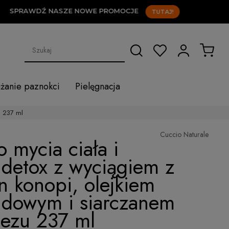
SPRAWDŹ NASZE NOWE PROMOCJE
TUTAJ!
użanie paznokci
Pielęgnacja
u 237 ml
Cuccio Naturale
o mycia ciała i
 detox z wyciągiem z
n konopi, olejkiem
ndowym i siarczanem
ezu 237 ml