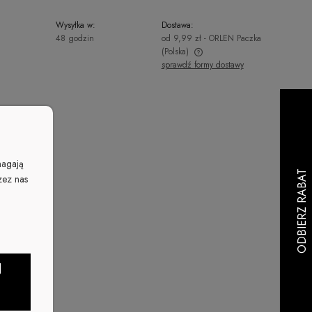
Wysyłka w:
Dostawa:
48 godzin
od 9,99 zł
- ORLEN Paczka
(Polska)
sprawdź formy dostawy
Cena nie zawiera ewentualnych kosztów
płatności
magają
zez nas
J