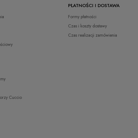
PŁATNOŚCI I DOSTAWA
zł
ia
Formy płatności
zł
Czas i koszty dostawy
Czas realizacji zamówienia
zł
ościowy
zł
zł
irmy
torzy Cuccio