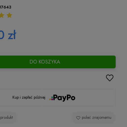
U7643
 zł
DO KOSZYKA
Kup i zapłać później
 produkt
poleć znajomemu