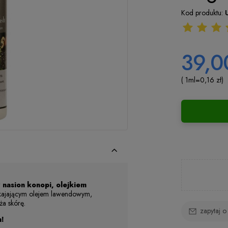
Kod produktu:
39,00
( 1
ml
=
0,16 zł
)
 nasion konopi, olejkiem
pokajającym olejem lawendowym,
ża skórę.
zapytaj o
m!