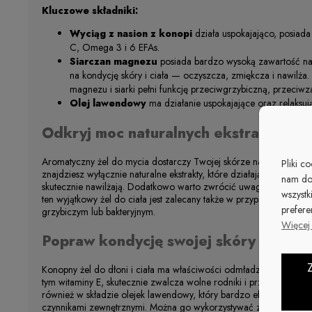
Kluczowe składniki:
Wyciąg z nasion z konopi
działa uspokajająco, posiad
C, Omega 3 i 6 EFAs.
Siarczan magnezu
posiada bardzo wysoką zawartość natu
na kondycję skóry i ciała — oczyszcza, zmiękcza i nawilża
magnezu i siarki pełni funkcję przeciwgrzybiczną, przeciw
Olej lawendowy
ma działanie uspokajające oraz relaksuj
Odkryj moc naturalnych ekstraktów
Aromatyczny żel do mycia dostarczy Twojej skórze najpotrzebniejs
Pliki c
znajdziesz wyłącznie naturalne ekstrakty, które działają wielotorow
nam do
skutecznie nawilżają. Dodatkowo warto zwrócić uwagę na obecno
wszystk
ten wyjątkowy żel do ciała jest zalecany także w przypadku skłonn
prefere
grzybiczym lub bakteryjnym.
Więcej 
Popraw kondycję swojej skóry
Konopny żel do dłoni i ciała ma właściwości odmładzające. Dzięk
tym witaminy E, skutecznie zwalcza wolne rodniki i przywraca skó
również w składzie olejek lawendowy, który bardzo efektywnie na
czynnikami zewnętrznymi. Można go wykorzystywać zarówno do myc