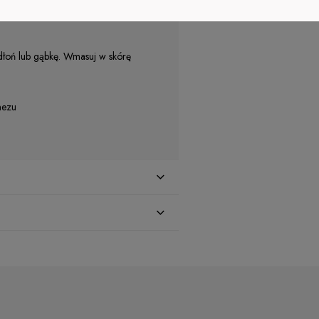
lnego kosmetyku sprawisz, że zdrowa
 dłoń lub gąbkę. Wmasuj w skórę
nezu
zł