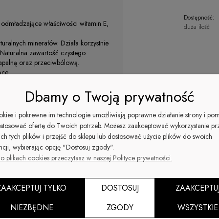
Dostępność:
a odmładzające właściwości witamin E,
duża ilość
ralnych minerałów. Działa korzystnie
. Naturalna zawartość czystego
zapalną oraz przeciwbólową.
ące.
Dbamy o Twoją prywatność
zych witamin i minerałów. W składzie
ookies i pokrewne im technologie umożliwiają poprawne działanie strony i po
o – nie tylko oczyszczają, ale także
stosować ofertę do Twoich potrzeb. Możesz zaakceptować wykorzystanie pr
ść siarczanu magnezu. Dzięki niemu
ich tych plików i przejść do sklepu lub dostosować użycie plików do swoich
ości do dolegliwości o podłożu
ncji, wybierając opcję "Dostosuj zgody".
o plikach cookies przeczytasz w naszej Polityce prywatności.
ZAAKCEPTUJ TYLKO
DOSTOSUJ
ZAAKCEPTU
i kompleksowi witamin i minerałów, w
rze elastyczność. Kosmetyk zawiera
NIEZBĘDNE
ZGODY
WSZYSTKIE
wiża skórę. Dodatkowo chroni ją przed
ia ciała, jak i do delikatnego masażu