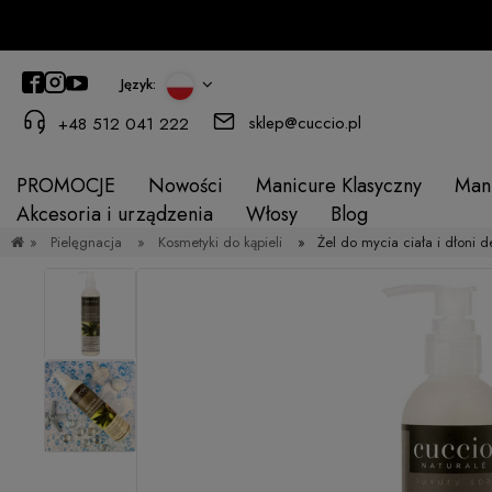
Język:
sklep@cuccio.pl
+48 512 041 222
PROMOCJE
Nowości
Manicure Klasyczny
Man
Akcesoria i urządzenia
Włosy
Blog
»
Pielęgnacja
»
Kosmetyki do kąpieli
»
Żel do mycia ciała i dłoni