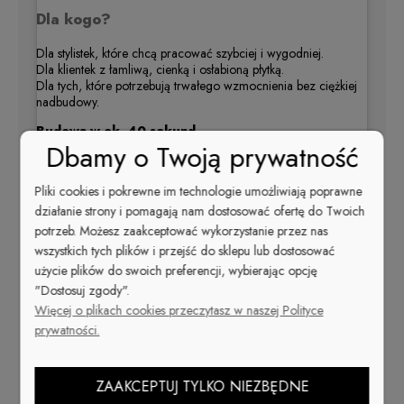
Dla kogo?
Dla stylistek, które chcą pracować szybciej i wygodniej.
Dla klientek z łamliwą, cienką i osłabioną płytką.
Dla tych, które potrzebują trwałego wzmocnienia bez ciężkiej
nadbudowy.
Budowa w ok. 40 sekund.
Dbamy o Twoją prywatność
Mniej kroków. Więcej czasu. Większy zysk.
Pliki cookies i pokrewne im technologie umożliwiają poprawne
działanie strony i pomagają nam dostosować ofertę do Twoich
potrzeb. Możesz zaakceptować wykorzystanie przez nas
wszystkich tych plików i przejść do sklepu lub dostosować
użycie plików do swoich preferencji, wybierając opcję
"Dostosuj zgody".
Więcej o plikach cookies przeczytasz w naszej Polityce
Wyświetl ten post na Instagramie
prywatności.
Post udostępniony przez Cuccio Poland (@cucciopoland)
ZAAKCEPTUJ TYLKO NIEZBĘDNE