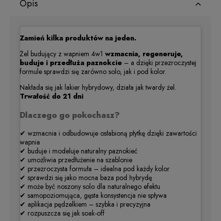
Opis
Zamień kilka produktów na jeden.
Żel budujący z wapniem 4w1
wzmacnia, regeneruje,
buduje i przedłuża paznokcie
– a dzięki przezroczystej
formule sprawdzi się zarówno solo, jak i pod kolor.
Nakłada się jak lakier hybrydowy, działa jak twardy żel.
Trwałość do 21 dni
Dlaczego go pokochasz?
✔ wzmacnia i odbudowuje osłabioną płytkę dzięki zawartości
wapnia
✔ buduje i modeluje naturalny paznokieć
✔ umożliwia przedłużenie na szablonie
✔ przezroczysta formuła – idealna pod każdy kolor
✔ sprawdzi się jako mocna baza pod hybrydę
✔ może być noszony solo dla naturalnego efektu
✔ samopoziomująca, gęsta konsystencja nie spływa
✔ aplikacja pędzelkiem – szybka i precyzyjna
✔ rozpuszcza się jak soak-off