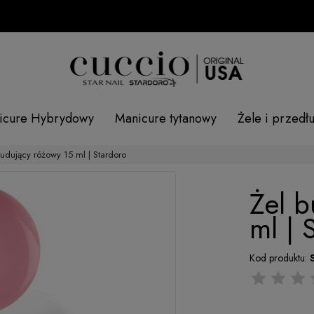
S
icure Hybrydowy
Manicure tytanowy
Żele i przedł
budujący różowy 15 ml | Stardoro
Żel b
ml | 
Kod produktu: