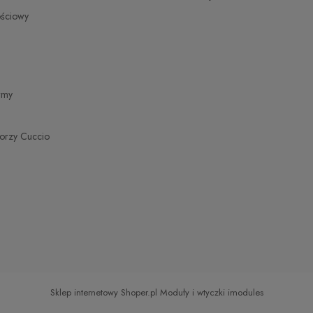
zł
ościowy
zł
zł
irmy
torzy Cuccio
Sklep internetowy Shoper.pl
Moduły i wtyczki imodules