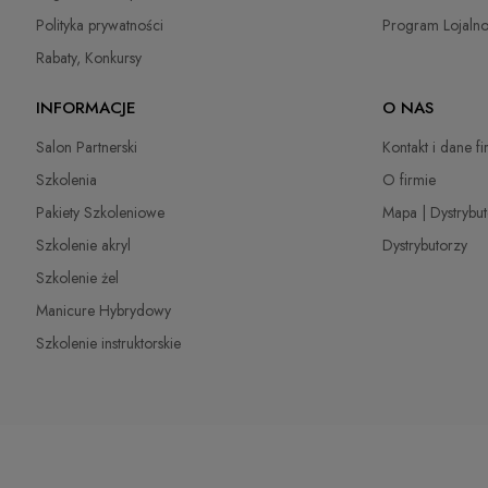
Kurier DPD
22,00 
Polityka prywatności
Program Lojaln
Kurier Inpost
(Dostawa 1-3 dni robocze)
22,00 
Rabaty, Konkursy
odbiór osobisty
(odbiór w siedzibie firmy)
0,00 
INFORMACJE
O NAS
Salon Partnerski
Kontakt i dane f
Szkolenia
O firmie
Pakiety Szkoleniowe
Mapa | Dystrybu
Szkolenie akryl
Dystrybutorzy
Szkolenie żel
Manicure Hybrydowy
Szkolenie instruktorskie