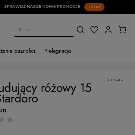
PRAWDŹ NASZE NOWE PROMOCJE
TUTAJ!
użanie paznokci
Pielęgnacja
Stardoro
udujący różowy 15
Stardoro
S111