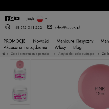
Język:
sklep@cuccio.pl
+48 512 041 222
PROMOCJE
Nowości
Manicure Klasyczny
Man
Akcesoria i urządzenia
Włosy
Blog
»
Żele i przedłużanie paznokci
»
Akrylożele i żele budujące
»
Żel 