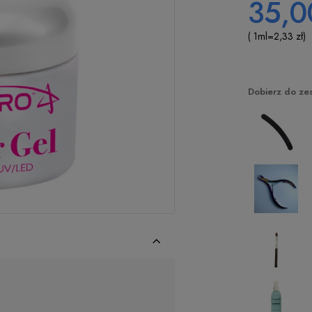
35,0
( 1
ml
=
2,33 zł
)
Dobierz do ze