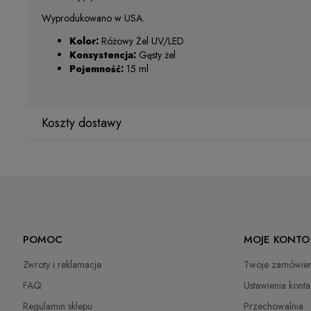
Wyprodukowano w USA.
Kolor:
Różowy Żel UV/LED
Konsystencja:
Gęsty żel
Pojemność:
15 ml
Koszty dostawy
Kraj wysyłki:
ORLEN Paczka
(Dostawa 1-2 dni robocze)
9,99 
POMOC
MOJE KONTO
DPD Pickup
(Punkty odbioru / Automaty paczkowe)
10,99 
Zwroty i reklamacje
Twoje zamówien
Paczkomaty InPost
14,99 
FAQ
Ustawienia konta
Regulamin sklepu
Przechowalnia