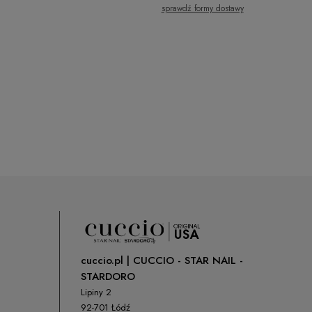
sprawdź formy dostawy
Cena nie zawiera ewentualnych kosztów
płatności
cuccio.pl | CUCCIO - STAR NAIL -
STARDORO
Lipiny 2
92-701 Łódź