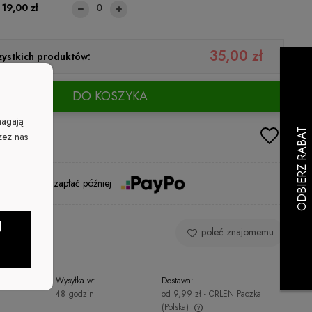
19,00 zł
35,00 zł
ystkich produktów:
DO KOSZYKA
magają
zez nas
Kup i zapłać później
J
 produkt
poleć znajomemu
Wysyłka w:
Dostawa:
48 godzin
od 9,99 zł
- ORLEN Paczka
(Polska)