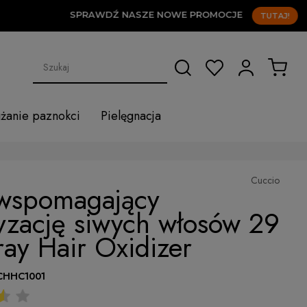
SPRAWDŹ NASZE NOWE PROMOCJE
TUTAJ!
użanie paznokci
Pielęgnacja
Cuccio
 wspomagający
yzację siwych włosów 29
ay Hair Oxidizer
CHHC1001