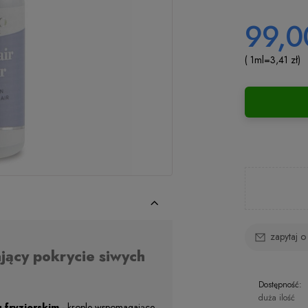
99,0
( 1
ml
=
3,41 zł
)
zapytaj o
jący pokrycie siwych
Dostępność:
duża ilość
 fryzjerskim -
krople wspomagające