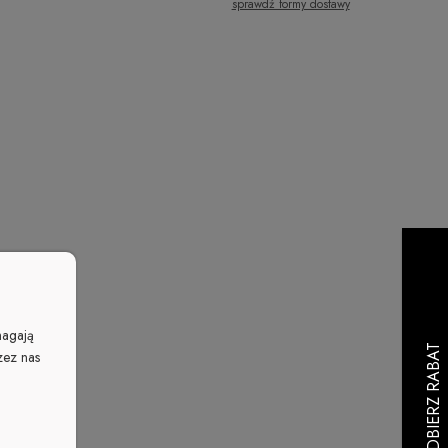
sprawdź formy dostawy
Cena nie zawiera ewentualnych kosztów
płatności
magają
zez nas