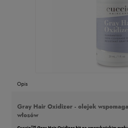
Opis
Gray Hair Oxidizer - olejek wspomaga
włosów
TM
Cuccio
Gray Hair Oxidizer hit na amerykańskim rynku