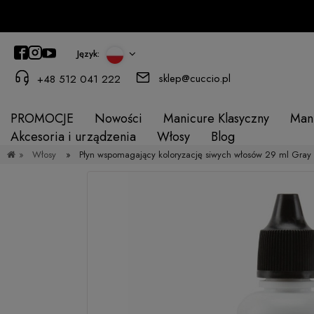
Język:
sklep@cuccio.pl
+48 512 041 222
PROMOCJE
Nowości
Manicure Klasyczny
Man
Akcesoria i urządzenia
Włosy
Blog
»
Włosy
»
Płyn wspomagający koloryzację siwych włosów 29 ml Gray 