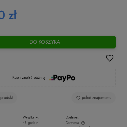
0 zł
DO KOSZYKA
Kup i zapłać później
 produkt
poleć znajomemu
Wysyłka w:
Dostawa:
48 godzin
Darmowa