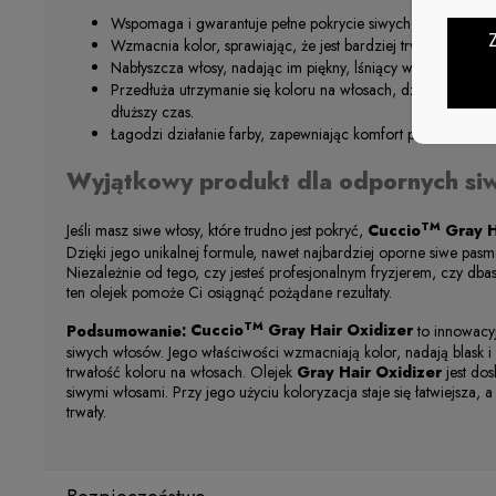
Wspomaga i gwarantuje pełne pokrycie siwych włosów.
Wzmacnia kolor, sprawiając, że jest bardziej trwały.
Nabłyszcza włosy, nadając im piękny, lśniący wygląd.
Przedłuża utrzymanie się koloru na włosach, dzięki czemu 
dłuższy czas.
Łagodzi działanie farby, zapewniając komfort podczas kolor
Wyjątkowy produkt dla odpornych si
TM
Jeśli masz siwe włosy, które trudno jest pokryć,
Cuccio
Gray H
Dzięki jego unikalnej formule, nawet najbardziej oporne siwe pasm
Niezależnie od tego, czy jesteś profesjonalnym fryzjerem, czy d
ten olejek pomoże Ci osiągnąć pożądane rezultaty.
TM
Podsumowanie:
Cuccio
Gray Hair Oxidizer
to innowacyj
siwych włosów. Jego właściwości wzmacniają kolor, nadają blask i 
trwałość koloru na włosach. Olejek
Gray Hair Oxidizer
jest dos
siwymi włosami. Przy jego użyciu koloryzacja staje się łatwiejsza, 
trwały.