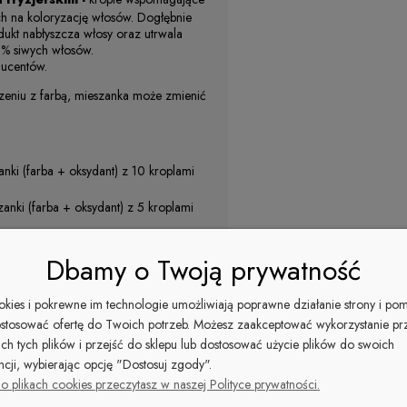
ch na koloryzację włosów. Dogłębnie
odukt nabłyszcza włosy oraz utrwala
0% siwych włosów.
ducentów.
eniu z farbą, mieszanka może zmienić
nki (farba + oksydant) z 10 kroplami
nki (farba + oksydant) z 5 kroplami
Dbamy o Twoją prywatność
tywne pokrycie siwych włosów. Dzięki
ookies i pokrewne im technologie umożliwiają poprawne działanie strony i po
z większą skutecznością. Ten produkt
stosować ofertę do Twoich potrzeb. Możesz zaakceptować wykorzystanie pr
Twój kolor będzie promieniować blaskiem
ich tych plików i przejść do sklepu lub dostosować użycie plików do swoich
ncji, wybierając opcję "Dostosuj zgody".
izer
Drops
o plikach cookies przeczytasz w naszej Polityce prywatności.