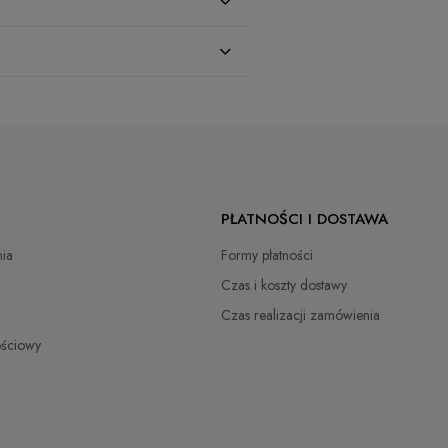
zł
PŁATNOŚCI I DOSTAWA
zł
ia
Formy płatności
zł
Czas i koszty dostawy
Czas realizacji zamówienia
zł
ościowy
zł
zł