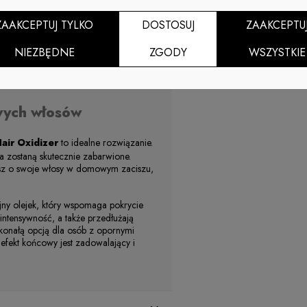
ZAAKCEPTUJ TYLKO
DOSTOSUJ
ZAAKCEPTU
NIEZBĘDNE
ZGODY
WSZYSTKIE
cieszysz się pięknym efektem przez
yzacji.
wych włosów
air Oxidizer
to idealne rozwiązanie.
a zostaną skutecznie zabarwione.
basz o swoje włosy w domowym zaciszu,
ny olejek, który wspomaga pokrycie
intensywność, a także przedłużają
konałą opcją dla osób z opornymi
a efekt końcowy jest zadowalający i