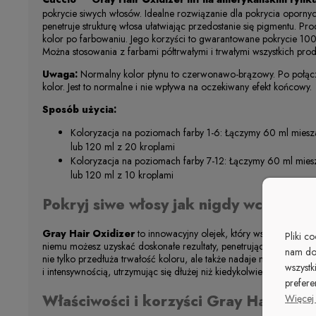
pokrycie siwych włosów. Idealne rozwiązanie dla pokrycia oporny
penetruje strukturę włosa ułatwiając przedostanie się pigmentu. Pr
kolor po farbowaniu. Jego korzyści to gwarantowane pokrycie 10
Można stosowania z farbami półtrwałymi i trwałymi wszystkich pro
Uwaga:
Normalny kolor płynu to czerwonawo-brązowy. Po połącz
kolor. Jest to normalne i nie wpływa na oczekiwany efekt końcowy.
Sposób użycia:
Koloryzacja na poziomach farby 1-6: Łączymy 60 ml miesza
lub 120 ml z 20 kroplami
Koloryzacja na poziomach farby 7-12: Łączymy 60 ml miesza
lub 120 ml z 10 kroplami
Pokryj siwe włosy jak nigdy wcześniej
Gray Hair Oxidizer
to innowacyjny olejek, który wspomaga efek
Pliki c
niemu możesz uzyskać doskonałe rezultaty, penetrując siwe pasma 
nam do
nie tylko przedłuża trwałość koloru, ale także nadaje mu głębię. 
wszystk
i intensywnością, utrzymując się dłużej niż kiedykolwiek wcześniej.
prefere
Właściwości i korzyści
Gray Hair Oxid
Więcej 