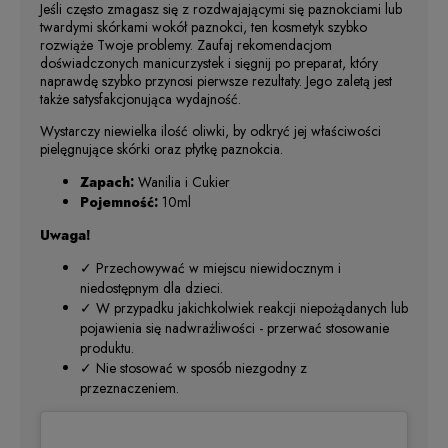
Jeśli często zmagasz się z rozdwajającymi się paznokciami lub
twardymi skórkami wokół paznokci, ten kosmetyk szybko
rozwiąże Twoje problemy. Zaufaj rekomendacjom
doświadczonych manicurzystek i sięgnij po preparat, który
naprawdę szybko przynosi pierwsze rezultaty. Jego zaletą jest
także satysfakcjonująca wydajność.
Wystarczy niewielka ilość oliwki, by odkryć jej właściwości
pielęgnujące skórki oraz płytkę paznokcia.
Zapach:
Wanilia i Cukier
Pojemność:
10ml
Uwaga!
✓ Przechowywać w miejscu niewidocznym i
niedostępnym dla dzieci.
✓ W przypadku jakichkolwiek reakcji niepożądanych lub
pojawienia się nadwrażliwości - przerwać stosowanie
produktu.
✓ Nie stosować w sposób niezgodny z
przeznaczeniem.