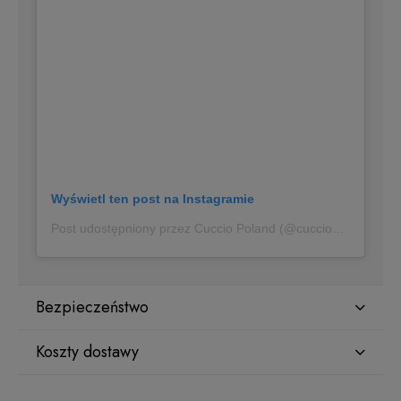
Wyświetl ten post na Instagramie
Post udostępniony przez Cuccio Poland (@cucciopoland)
Bezpieczeństwo
Koszty dostawy
Producent
Star Nail International, Inc.