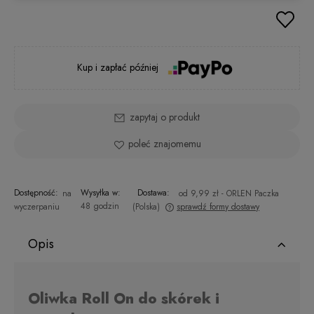
Kup i zapłać później
zapytaj o produkt
poleć znajomemu
Dostępność:
Wysyłka w:
Dostawa:
na
od 9,99 zł
- ORLEN Paczka
48 godzin
wyczerpaniu
(Polska)
sprawdź formy dostawy
Cena nie zawiera ewentualnych kosztów płatności
Opis
Oliwka Roll On do skórek i