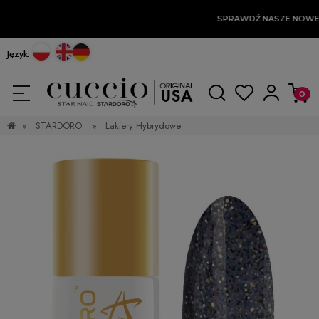
SPRAWDŹ NASZE NOWE
Język:
»
STARDORO
»
Lakiery Hybrydowe