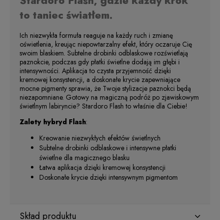
Stardoro Flash, gdzie każdy krok
to taniec światłem.
Ich niezwykła formuła reaguje na każdy ruch i zmianę
oświetlenia, kreując niepowtarzalny efekt, który oczaruje Cię
swoim blaskiem. Subtelne drobinki odblaskowe rozświetlają
paznokcie, podczas gdy płatki świetlne dodają im głębi i
intensywności. Aplikacja to czysta przyjemność dzięki
kremowej konsystencji, a doskonałe krycie zapewniające
mocne pigmenty sprawia, że Twoje stylizacje paznokci będą
niezapomniane. Gotowy na magiczną podróż po zjawiskowym
świetlnym labiryncie? Stardoro Flash to właśnie dla Ciebie!
Zalety hybryd Flash
:
Kreowanie niezwykłych efektów świetlnych
Subtelne drobinki odblaskowe i intensywne płatki
świetlne dla magicznego blasku
Łatwa aplikacja dzięki kremowej konsystencji
Doskonałe krycie dzięki intensywnym pigmentom
Skład produktu