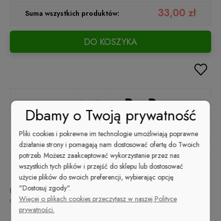
33,00 zł
Suma wszystkich produktów:
DO KOSZYKA
Kup i zapłać później
Dbamy o Twoją prywatność
Pliki cookies i pokrewne im technologie umożliwiają poprawne
zapytaj o produkt
działanie strony i pomagają nam dostosować ofertę do Twoich
potrzeb. Możesz zaakceptować wykorzystanie przez nas
poleć znajomemu
wszystkich tych plików i przejść do sklepu lub dostosować
użycie plików do swoich preferencji, wybierając opcję
"Dostosuj zgody".
Dostępność:
Wysyłka w:
Dostawa:
48
od 9,99 zł
- ORLEN Paczka
Więcej o plikach cookies przeczytasz w naszej Polityce
duża ilość
godzin
(Polska)
sprawdź formy dostawy
prywatności.
Cena nie zawiera ewentualnych kosztów płatności