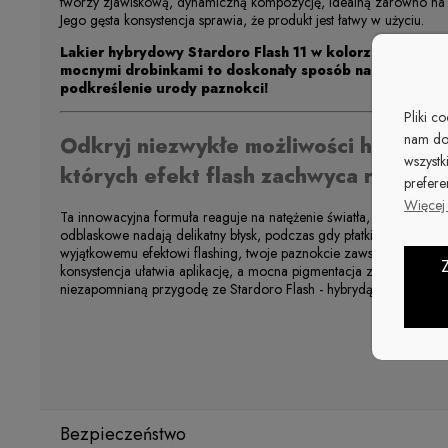
tworzy zjawiskową, dynamiczną kompozycję, idealną zarówno na co
Jego gęsta konsystencja sprawia, że produkt jest łatwy w użyciu.
Lakier hybrydowy Stardoro Flash 11 w kolorze jasnego 
mocnymi drobinkami to doskonały sposób na wyrażenie 
podkreślenie urody paznokci!
Pliki c
nam do
Odkryj niezwykłe możliwości hybryd S
wszystk
których efekt flash zachwyca różnoro
prefere
Więcej 
Ta innowacyjna formuła reaguje na natężenie światła, zapewniając 
odblaskowe nadają delikatny błysk, podczas gdy płatki wydobywają 
wyjątkowemu efektowi flashing, twoje paznokcie zawsze będą w
konsystencja ułatwia aplikację, a mocna pigmentacja zapewnia dosk
niezapomnianą przygodę ze Stardoro Flash - hybrydą, która nigdy 
Bezpieczeństwo