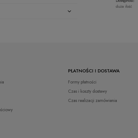
Dostępność:
duża ilość
zł
zł
PŁATNOŚCI I DOSTAWA
zł
ia
Formy płatności
Czas i koszty dostawy
zł
Czas realizacji zamówienia
zł
ościowy
zł