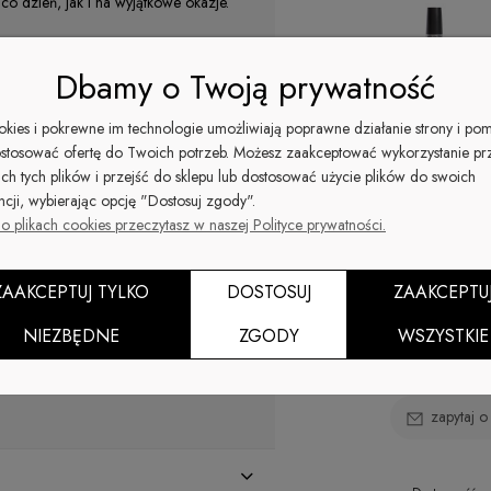
 dzień, jak i na wyjątkowe okazje.
półtransparentnego różu z
Dbamy o Twoją prywatność
swojego indywidualnego stylu i
ookies i pokrewne im technologie umożliwiają poprawne działanie strony i po
Suma wsz
stosować ofertę do Twoich potrzeb. Możesz zaakceptować wykorzystanie pr
tardoro Flash,
ich tych plików i przejść do sklepu lub dostosować użycie plików do swoich
dnością.
ncji, wybierając opcję "Dostosuj zgody".
o plikach cookies przeczytasz w naszej Polityce prywatności.
dynamiczną zmianę stylizacji. Drobinki
mocniejsze refleksy. Dzięki
 centrum uwagi. Dodatkowo, kremowa
ZAAKCEPTUJ TYLKO
DOSTOSUJ
ZAAKCEPTU
onałe krycie. Przygotuj się na
się nie nudzi!
NIEZBĘDNE
ZGODY
WSZYSTKIE
zapytaj o