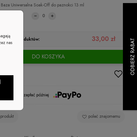
Baza Uniwersalna Soak-Off do paznokci 13 ml
79,00 zł
magają
33,00 zł
ystkich produktów:
zez nas
DO KOSZYKA
J
Kup i zapłać później
 produkt
poleć znajomemu