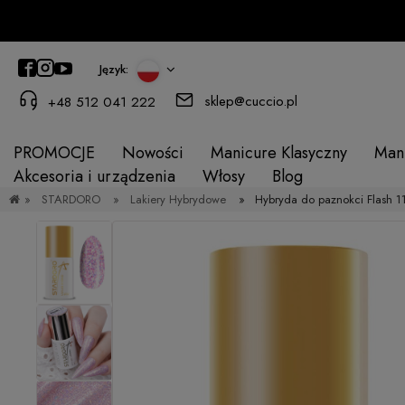
Język:
sklep@cuccio.pl
+48 512 041 222
PROMOCJE
Nowości
Manicure Klasyczny
Man
Akcesoria i urządzenia
Włosy
Blog
»
STARDORO
»
Lakiery Hybrydowe
»
Hybryda do paznokci Flash 1