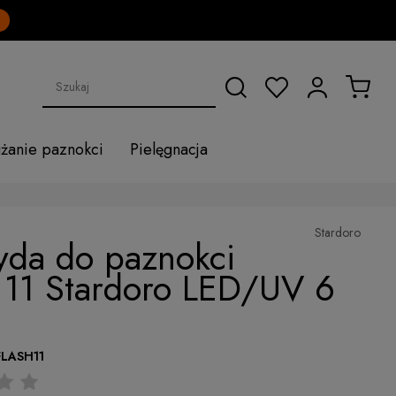
użanie paznokci
Pielęgnacja
Stardoro
yda do paznokci
 11 Stardoro LED/UV 6
FLASH11