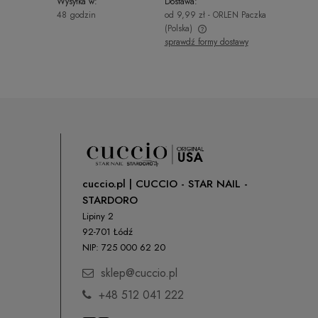
Wysyłka w:
Dostawa:
48 godzin
od 9,99 zł
- ORLEN Paczka
(Polska)
sprawdź formy dostawy
Cena nie zawiera ewentualnych kosztów
płatności
cuccio.pl | CUCCIO - STAR NAIL -
STARDORO
Lipiny 2
92-701 Łódź
NIP: 725 000 62 20
sklep@cuccio.pl
+48 512 041 222