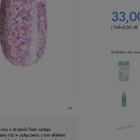
33,00
( 1
ml
=
5,50 zł
)
Dobierz do ze
cony o drobinki flash nadaje
Jasny róż w połączeniu z tym efektem