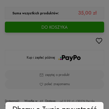
35,00 zł
Suma wszystkich produktów:
DO KOSZYKA
Kup i zapłać później
zapytaj o produkt
poleć znajomemu
Dostępność:
Wysyłka w:
Dostawa:
48
od 9,99 zł
- ORLEN Paczka
duża ilość
godzin
(Polska)
sprawdź formy dostawy