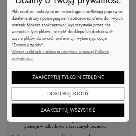
Dbamy o Twoją prywatność
Cena nie zawiera ewentualnych kosztów płatności
Opis
Pliki cookies i pokrewne im technologie umożliwiają poprawne
działanie strony i pomagają nam dostosować ofertę do Twoich
potrzeb. Możesz zaakceptować wykorzystanie przez nas
wszystkich tych plików i przejść do sklepu lub dostosować
SURFS UP! #5625
użycie plików do swoich preferencji, wybierając opcję
Osiem błyszczących wakacyjnych kolorów z
najnowszą
limitowaną kolekcją Beach Life!
"Dostosuj zgody".
Więcej o plikach cookies przeczytasz w naszej Polityce
Pojemność 14 g.
prywatności.
Zanurzasz, Olśniewasz i gotowe!
Nosisz jak hybrydę z
wytrzymałością akrylu.
ZAAKCEPTUJ TYLKO NIEZBĘDNE
REKORD PRĘDKOŚCI
pełna stylizacja już w 20 minut.
ULTRAMIAŁKI
puder zapewnia 100% krycie i dużą
DOSTOSUJ ZGODY
wydajność = małe zużycie produktu.
ODPORNOŚĆ
klej międzywarstwowy daje
odporność, trwałość, a przede wszystkim jednorodność
ZAAKCEPTUJ WSZYSTKIE
powierzchni.
WARSTWA REGENERUJĄCA
zawiera witaminy i
pomaga w odbudowie zniszczonych paznokci.