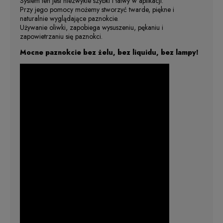
System ten jest niezwykle szybki i łatwy w aplikacji.
Przy jego pomocy możemy stworzyć twarde, piękne i
naturalnie wyglądające paznokcie.
Używanie oliwki, zapobiega wysuszeniu, pękaniu i
zapowietrzaniu się paznokci.
Mocne paznokcie bez żelu, bez liquidu, bez lampy!