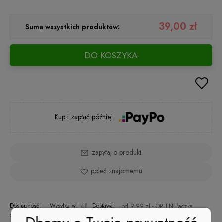
39,00 zł
Suma wszystkich produktów:
DO KOSZYKA
Kup i zapłać później
zapytaj o produkt
poleć znajomemu
Dostępność:
Wysyłka w:
Dostawa:
48
od 9,99 zł
- ORLEN Paczka
duża ilość
godzin
(Polska)
sprawdź formy dostawy