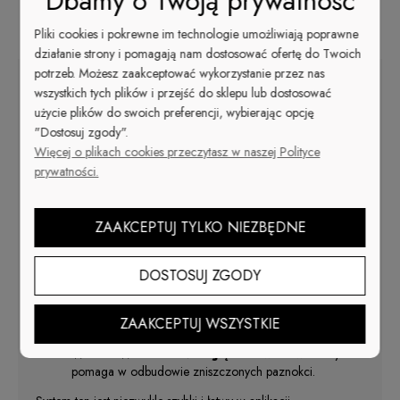
Dbamy o Twoją prywatność
Cena nie zawiera ewentualnych kosztów płatności
Opis
Pliki cookies i pokrewne im technologie umożliwiają poprawne
działanie strony i pomagają nam dostosować ofertę do Twoich
potrzeb. Możesz zaakceptować wykorzystanie przez nas
wszystkich tych plików i przejść do sklepu lub dostosować
SAND IN MY TOES #5622
użycie plików do swoich preferencji, wybierając opcję
Osiem błyszczących wakacyjnych kolorów z
najnowszą limitowaną kolekcją Beach Life!
"Dostosuj zgody".
Więcej o plikach cookies przeczytasz w naszej Polityce
Pojemność 14 g.
prywatności.
Zanurzasz, Olśniewasz i gotowe!
Nosisz jak hybrydę z
wytrzymałością akrylu.
ZAAKCEPTUJ TYLKO NIEZBĘDNE
REKORD PRĘDKOŚCI
pełna stylizacja już w 20 minut.
ULTRAMIAŁKI
puder zapewnia 100% krycie i dużą
DOSTOSUJ ZGODY
wydajność = małe zużycie produktu.
ODPORNOŚĆ
klej międzywarstwowy daje
odporność, trwałość, a przede wszystkim jednorodność
ZAAKCEPTUJ WSZYSTKIE
powierzchni.
WARSTWA REGENERUJĄCA
zawiera witaminy i
pomaga w odbudowie zniszczonych paznokci.