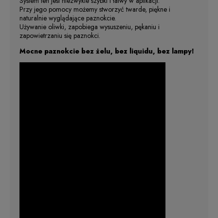
System ten jest niezwykle szybki i łatwy w aplikacji.
Przy jego pomocy możemy stworzyć twarde, piękne i
naturalnie wyglądające paznokcie.
Używanie oliwki, zapobiega wysuszeniu, pękaniu i
zapowietrzaniu się paznokci.
Mocne paznokcie bez żelu, bez liquidu, bez lampy!