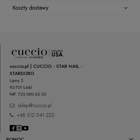
Koszty dostawy
Producent
Star Nail International, Inc.
Kraj wysyłki:
Valencia, Ca. 91355
29120 Avenue Paine, Stany Zjednoczone
lcenteno@cuccio.com
800 762 6245
ORLEN Paczka
(Dostawa 1-2 dni robocze)
9,99 zł
Osoba odpowiedzialna na terenie UE
cuccio.pl | CUCCIO - STAR NAIL -
DPD Pickup
(Punkty odbioru / Automaty
10,99 zł
paczkowe)
STARDORO
Petar Bangeev
Chakalitsa 2A
Lipiny 2
Paczkomaty InPost
14,99 zł
2700 Blagoevgrad, Bułgaria
92-701 Łódź
NIP: 725 000 62 20
qeri_bangeeva@yahoo.com
Kurier DPD
22,00 zł
+359887430661
sklep@cuccio.pl
Kurier Inpost
(Dostawa 1-3 dni robocze)
22,00 zł
+48 512 041 222
Importer
odbiór osobisty
(odbiór w siedzibie firmy)
0,00 zł
P.H. NEXT Maciej Wojnarowski
Słoneczna 10
91-491 Łódź, Polska
POMOC