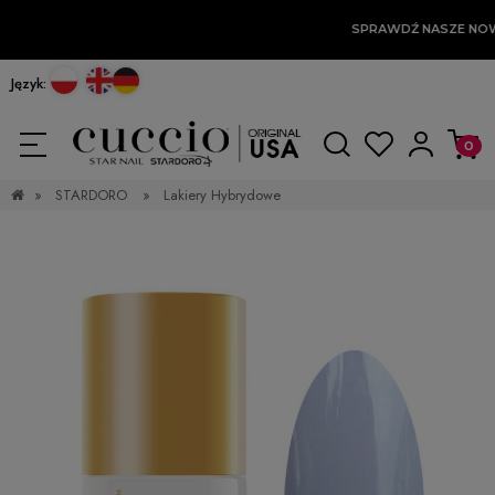
SPRAWDŹ NASZE NO
Język:
»
STARDORO
»
Lakiery Hybrydowe