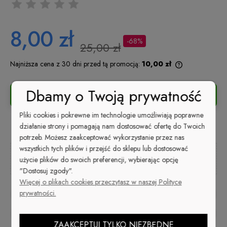
8,00 zł
-68%
25,00 zł
Najniższa cena z 30 dni przed tą promocją:
10,00 zł
Jeżeli produkt
niż 30 dni, wy
Dbamy o Twoją prywatność
DO KOSZYKA
cena od momen
pojawił się w 
Pliki cookies i pokrewne im technologie umożliwiają poprawne
działanie strony i pomagają nam dostosować ofertę do Twoich
potrzeb. Możesz zaakceptować wykorzystanie przez nas
wszystkich tych plików i przejść do sklepu lub dostosować
Kup i zapłać później
użycie plików do swoich preferencji, wybierając opcję
"Dostosuj zgody".
Więcej o plikach cookies przeczytasz w naszej Polityce
prywatności.
zapytaj o produkt
poleć znajomemu
ZAAKCEPTUJ TYLKO NIEZBĘDNE