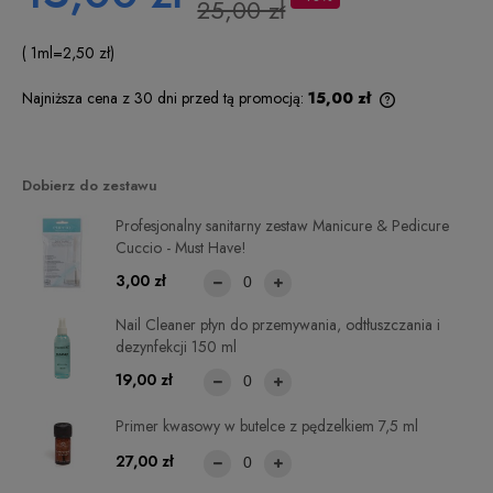
25,00 zł
( 1
ml
=
2,50 zł
)
Najniższa cena z 30 dni przed tą promocją:
15,00 zł
Jeżeli produkt
niż 30 dni, wyś
cena od momen
pojawił się w 
Dobierz do zestawu
Profesjonalny sanitarny zestaw Manicure & Pedicure
Cuccio - Must Have!
3,00 zł
Nail Cleaner płyn do przemywania, odtłuszczania i
dezynfekcji 150 ml
19,00 zł
Primer kwasowy w butelce z pędzelkiem 7,5 ml
27,00 zł