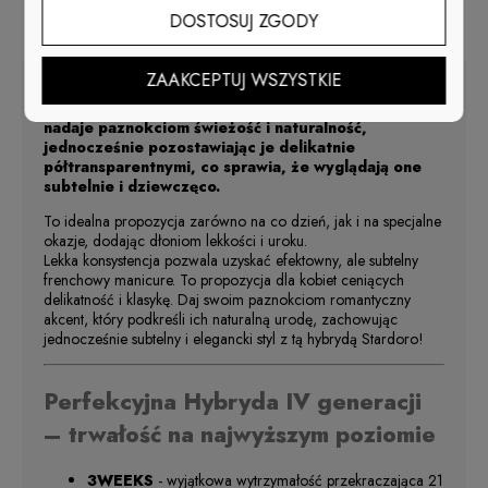
DOSTOSUJ ZGODY
Opis
ZAAKCEPTUJ WSZYSTKIE
Mleczno-różowy kolor tego lakieru hybrydowego
nadaje paznokciom świeżość i naturalność,
jednocześnie pozostawiając je delikatnie
półtransparentnymi, co sprawia, że wyglądają one
subtelnie i dziewczęco.
To idealna propozycja zarówno na co dzień, jak i na specjalne
okazje, dodając dłoniom lekkości i uroku.
Lekka konsystencja pozwala uzyskać efektowny, ale subtelny
frenchowy manicure. To propozycja dla kobiet ceniących
delikatność i klasykę. Daj swoim paznokciom romantyczny
akcent, który podkreśli ich naturalną urodę, zachowując
jednocześnie subtelny i elegancki styl z tą hybrydą Stardoro!
Perfekcyjna Hybryda IV generacji
– trwałość na najwyższym poziomie
3WEEKS
- wyjątkowa wytrzymałość przekraczająca 21