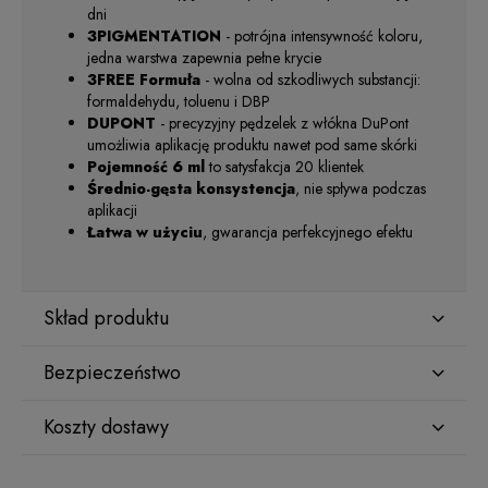
dni
3PIGMENTATION
- potrójna intensywność koloru,
jedna warstwa zapewnia pełne krycie
3FREE Formuła
- wolna od szkodliwych substancji:
formaldehydu, toluenu i DBP
DUPONT
- precyzyjny pędzelek z włókna DuPont
umożliwia aplikację produktu nawet pod same skórki
Pojemność 6 ml
to satysfakcja 20 klientek
Średnio-gęsta
konsystencja
, nie spływa podczas
aplikacji
Łatwa w użyciu
, gwarancja perfekcyjnego efektu
Skład produktu
Bezpieczeństwo
Acrylates Copolymer, HEMA, Bumetrizole, Mica [+/-] CI
77981, CI 77499, CI 74160, CI 77492, CI 77491
Koszty dostawy
Producent
GNBLAB sp.z.o.o
Kraj wysyłki: