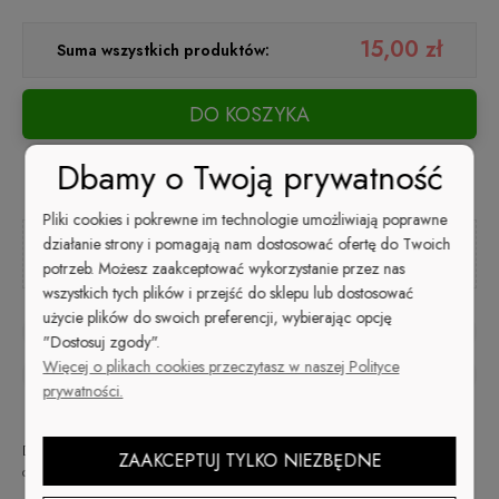
15,00 zł
Suma wszystkich produktów:
DO KOSZYKA
Dbamy o Twoją prywatność
Pliki cookies i pokrewne im technologie umożliwiają poprawne
działanie strony i pomagają nam dostosować ofertę do Twoich
Kup i zapłać później
potrzeb. Możesz zaakceptować wykorzystanie przez nas
wszystkich tych plików i przejść do sklepu lub dostosować
użycie plików do swoich preferencji, wybierając opcję
zapytaj o produkt
"Dostosuj zgody".
Więcej o plikach cookies przeczytasz w naszej Polityce
poleć znajomemu
prywatności.
Dostępność:
Wysyłka w:
Dostawa:
48
od 9,99 zł
- ORLEN Paczka
ZAAKCEPTUJ TYLKO NIEZBĘDNE
duża ilość
godzin
(Polska)
sprawdź formy dostawy
Cena nie zawiera ewentualnych kosztów płatności