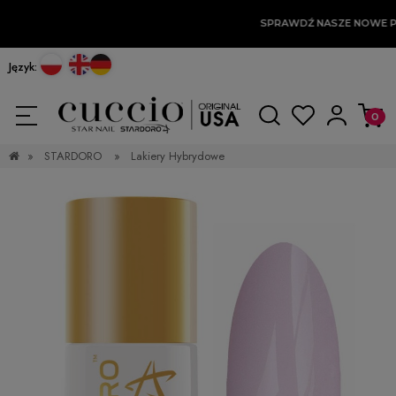
SPRAWDŹ NASZE NOWE P
Język:
»
STARDORO
»
Lakiery Hybrydowe