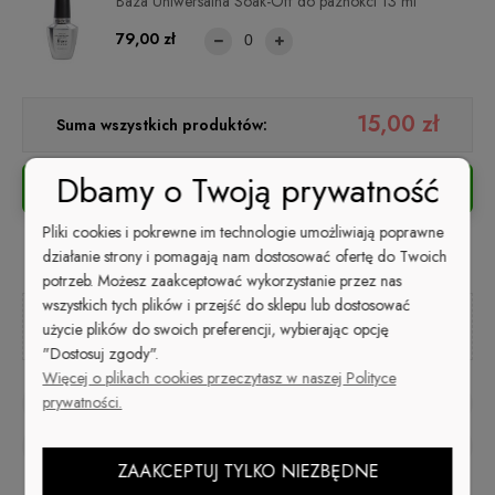
Baza Uniwersalna Soak-Off do paznokci 13 ml
79,00 zł
15,00 zł
Suma wszystkich produktów:
Dbamy o Twoją prywatność
DO KOSZYKA
Pliki cookies i pokrewne im technologie umożliwiają poprawne
działanie strony i pomagają nam dostosować ofertę do Twoich
potrzeb. Możesz zaakceptować wykorzystanie przez nas
wszystkich tych plików i przejść do sklepu lub dostosować
Kup i zapłać później
użycie plików do swoich preferencji, wybierając opcję
"Dostosuj zgody".
Więcej o plikach cookies przeczytasz w naszej Polityce
prywatności.
zapytaj o produkt
poleć znajomemu
ZAAKCEPTUJ TYLKO NIEZBĘDNE