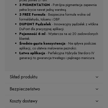
przez ponad 21 dni.
3 PIGMENTATION
- Potrójna pigmentacja zapewnia
pełne krycie nawet jedną warstwą.
3 FREE Formuła
- Bezpieczna formuła wolna od
formaldehydu, toluenu i DBP.
DUPONT Pędzelek
- Innowacyjny pędzelek z włókna
DuPont dla precyzyjnej aplikacji.
Pojemność 6 ml
- Wystarcza na aż 20 zadowolonych
klientek.
Średnio-gęsta konsystencja
- Nie spływa podczas
aplikacji, co ułatwia malowanie paznokci.
Łatwa aplikacja
- Perfekcyjna Hybryda Stardoro IV
generacji to gwarancja trwałego i pięknego manicure.
Skład produktu
Bezpieczeństwo
Acrylates Copolymer, HEMA, Bumetrizole, Mica [+/-] CI
77981, CI 77499, CI 74160, CI 77492, CI 77491
Koszty dostawy
Producent