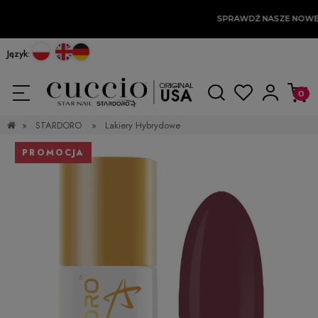
SPRAWDŹ NASZE NOWE
Język:
»
STARDORO
»
Lakiery Hybrydowe
PROMOCJA