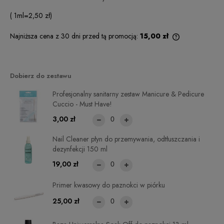
( 1
ml
=
2,50 zł
)
Najniższa cena z 30 dni przed tą promocją:
15,00 zł
Jeżeli produkt
niż 30 dni, wyś
cena od momen
pojawił się w 
Dobierz do zestawu
Profesjonalny sanitarny zestaw Manicure & Pedicure
Cuccio - Must Have!
3,00 zł
Nail Cleaner płyn do przemywania, odtłuszczania i
dezynfekcji 150 ml
19,00 zł
Primer kwasowy do paznokci w piórku
25,00 zł