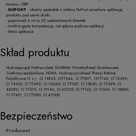
toluenu i DBP
-
DUPONT
- idealny pędzelek z włókna DuPont umożliwia aplikację
produktu pod same skórki
- pojemność 6 ml to 20 zadowolonych klientek
- średnio-gęsta konsystencja, nie spływa podczas aplikacji
- łatwa aplikacja
Skład produktu
Hydroxypropyl Methacrylate, Di-HEMA Trimethylhexyl Dicarbamate,
Triethoxycaprylylsilane, HEMA, Hydroxycyciohexyl Phenyl Ketone,
Polysillcone-13 +/-: CI 15865, CI77266, CI 77891, CI77742, CI 12490,
CI 74160, CI 77492, CI 74260, CI 77007, CI 15850, CI 77499, CI
42090, CI 77510, CI 19140, CI 60725, CI 77163, CI 73360, CI 15880,
CI 77491, CI 77000, CI 47000
Bezpieczeństwo
Producent