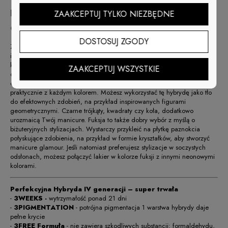
Hybryda w kolorze fuksji – stwórz
ZAAKCEPTUJ TYLKO NIEZBĘDNE
oryginalny manicure!
DOSTOSUJ ZGODY
Zastanawiasz się, z jakimi lakierami można połączyć hybrydę w tym
intensywnie różowym odcieniu? Warto zdecydować się chociażby na
kontrastujące zestawienia. Fuksja wspaniale prezentuje się w duecie z
ZAAKCEPTUJ WSZYSTKIE
czernią i grafitem, ale także z bielą i tonacją kremową. Nie sposób
odmówić jej uniwersalnego charakteru – cudownie komponuje się
praktycznie z każdym kolorem. Możesz wykorzystać tę hybrydę jako tło
do efektownych zdobień, na przykład inspirowanych figurami
geometrycznymi. Czarne trójkąty, kwadraty czy koła, dodatkowo
urozmaicą Twój manicure. Fuksja to także dobry wybór z myślą o
biżuteryjnych stylizacjach. Wystarczy przykleić na płytkę paznokcia
połyskujące zdobienia, na przykład w formie kryształków, aby stworzyć
manicure glamour. Jeśli natomiast preferujesz stylizacje w soczystych
odsłonach, możesz połączyć lakier w kolorze fuksji z innymi neonowymi
kolorami.
Perfekcyjna Hybryda IV generacji – super trwała
-
3WEEKS -
wytrzymałość ponad 21 dni
-
3PIGMENTATION
- potrójna pigmentacja 1 warstwa hybrydy daje
pełne krycie
-
3FREE Formuła
- nie zawiera szkodliwych substancji: formaldehydu,