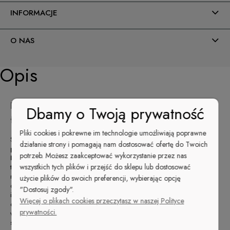
INFORMACJE
O NAS
Opis
Lakier hybrydowy w oryginalnym kolorze
Dbamy o Twoją prywatność
fuksji
Pliki cookies i pokrewne im technologie umożliwiają poprawne
Szukasz niebanalnego lakieru inspirowanego barwami natury?
Sięgnij
działanie strony i pomagają nam dostosować ofertę do Twoich
po Hybrydę do paznokci Stardoro nr 1736 z kolekcji
potrzeb. Możesz zaakceptować wykorzystanie przez nas
Rainbow w kolorze intensywnej fuksji!
To doskonały wybór nie
wszystkich tych plików i przejść do sklepu lub dostosować
tylko dla miłośniczek kwiatów, chociaż charakterystyczny odcień lakieru
rzeczywiście wspaniale odzwierciedla naturalną barwę fuksji. Produkt
użycie plików do swoich preferencji, wybierając opcję
doskonale sprawdzi się w najróżniejszych stylizacjach. Paznokcie w tak
"Dostosuj zgody".
intensywnym odcieniu mogą być ciekawym dopełnieniem zarówno do
Więcej o plikach cookies przeczytasz w naszej Polityce
outfitów na wyjątkowe okazje, jak i do codziennych zestawień. Manicure
prywatności.
w kolorze fuksji spodoba się przede wszystkim paniom preferującym
soczyste tonacje.