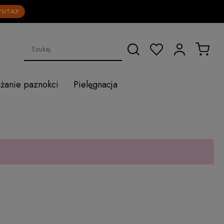
AJ!
użanie paznokci
Pielęgnacja