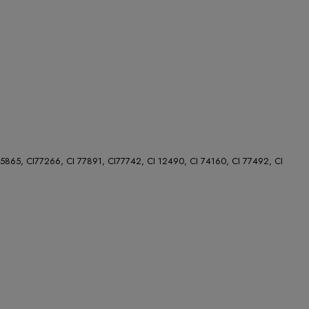
CI 15865, CI77266, CI 77891, CI77742, CI 12490, CI 74160, CI 77492, CI