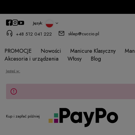
Język:
sklep@cuccio.pl
+48 512 041 222
PROMOCJE
Nowości
Manicure Klasyczny
Man
Akcesoria i urządzenia
Włosy
Blog
Jesteś w:
Kup i zapłać później