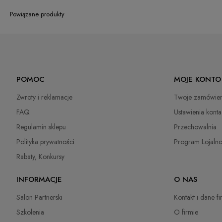
Powiązane produkty
POMOC
MOJE KONTO
Zwroty i reklamacje
Twoje zamówien
FAQ
Ustawienia konta
Regulamin sklepu
Przechowalnia
Polityka prywatności
Program Lojaln
Rabaty, Konkursy
INFORMACJE
O NAS
Salon Partnerski
Kontakt i dane f
Szkolenia
O firmie