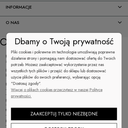
INFORMACJE
O NAS
Opis
Dbamy o Twoją prywatność
Pliki cookies i pokrewne im technologie umożliwiają poprawne
Hybryda 1424 to letni optymistyczny bananowo-żółty kolor
działanie strony i pomagają nam dostosować ofertę do Twoich
z kolekcji Summer Cocktails.
potrzeb. Możesz zaakceptować wykorzystanie przez nas
Limitowana kolekcja Summer Cocktails & So Sweet! to bardzo nasycone
wszystkich tych plików i przejść do sklepu lub dostosować
kolory idealne na lato!
użycie plików do swoich preferencji, wybierając opcję
"Dostosuj zgody".
Idealna Hybryda Stardoro – super trwała
-
3WEEKS -
wytrzymałość ponad 21 dni
Więcej o plikach cookies przeczytasz w naszej Polityce
-
3PIGMENTATION
- potrójna pigmentacja 1 warstwa hybryda daje
prywatności.
pełne krycie
-
3FREE Formuła
- nie zawiera szkodliwych substancji: formaldehydu,
toluenu i DBP
ZAAKCEPTUJ TYLKO NIEZBĘDNE
-
DUPONT
- idealny pędzelek z włókna DuPont umożliwia aplikację
produktu pod same skórki
- pojemność 6 ml to 20 zadowolonych klientek