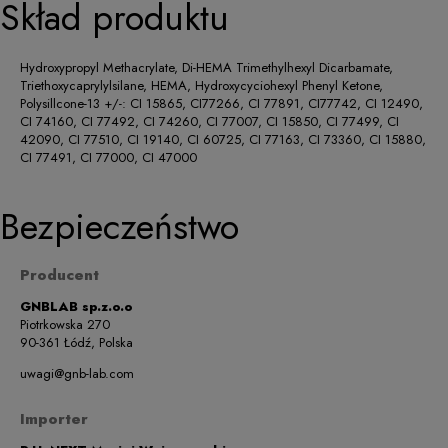
Skład produktu
Hydroxypropyl Methacrylate, Di-HEMA Trimethylhexyl Dicarbamate,
Triethoxycaprylylsilane, HEMA, Hydroxycyciohexyl Phenyl Ketone,
Polysillcone-13 +/-: CI 15865, CI77266, CI 77891, CI77742, CI 12490,
CI 74160, CI 77492, CI 74260, CI 77007, CI 15850, CI 77499, CI
42090, CI 77510, CI 19140, CI 60725, CI 77163, CI 73360, CI 15880,
CI 77491, CI 77000, CI 47000
Bezpieczeństwo
Producent
GNBLAB sp.z.o.o
Piotrkowska 270
90-361 Łódź, Polska
uwagi@gnb-lab.com
Importer