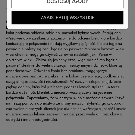
DOSTOSUJ ZGODY
- średnio-gęsta konsystencja, nie spływa podczas aplikacji
- łatwa aplikacja
ZAAKCEPTUJ WSZYSTKIE
Musztardowe paznokcie to hit ostatnich miesięcy. Ten odcień żółtego
bardzo spodobał się wielu paniom, które bardzo chętnie sięgają po ten
kolor podczas robienia sobie np. paznokci hybrydowych. Pasują one
właściwie do wszystkiego, szczególnie do odcieni bieli, które bardzo
kontrastują te połączenie i nadają wyjątkową spójność. Koloru tego na
pewno nie należy się bać, będzie on pasował Paniom w każdym wieku,
więc chętnie mogą go używać zarówno nastolatki jak i Panie w
dojrzałym wieku. Zbliża się jesienny czas, więc odcień ten będzie
pasował idealnie do wielu stylizacji, między innymi dżinsów, które są
ponadczasowe. Odważne Panie bez problemu mogą łączyć
musztardowe paznokcie z ubraniami koloru czerwonego, podkreślając
swoją silną osobowość i niezależność. W naszym sklepie znajdziecie
piękny odcień, który był już hitem podczas letnich stylizacji, a teraz
bardzo duża ilość klientek z niecierpliwością czeka na jesienne
połączenia. Zapewniamy, że w naszym sklepie możecie zawsze liczyć
na naszą pomoc i doradztwo ze strony naszych stylistek, gdyż dobro i
zadowolenie naszych klientek jest dla nas najważniejsze. Jakość i krycie
musztardowego lakieru zapewni trwałość przez wiele dni bez obaw o
odpryski i inne niedogodności.