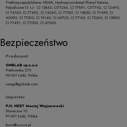
Triethoxycaprylylsilane, HEMA, Hydroxycyciohexyl Phenyl Ketone,
Polysillcone-13 +/-: CI 15865, CI77266, CI 77891, CI77742, CI 12490,
CI 74160, CI 77492, CI 74260, CI 77007, CI 15850, CI 77499, CI
42090, CI 77510, CI 19140, CI 60725, CI 77163, CI 73360, CI 15880,
CI 77491, CI 77000, CI 47000
Bezpieczeństwo
Producent
GNBLAB sp.z.o.o
Piotrkowska 270
90-361 Łódź, Polska
uwagi@gnb-lab.com
Importer
P.H. NEXT Maciej Wojnarowski
Słoneczna 10
91-491 Łódź, Polska
biuro@cuccio.pl