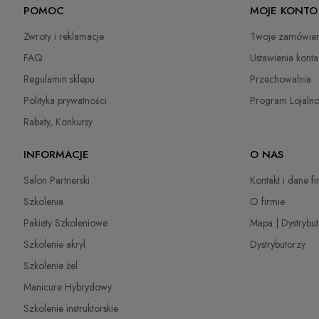
POMOC
MOJE KONTO
Osoba odpowiedzialna na terenie UE
DPD Pickup
(Punkty odbioru / Automaty paczkowe)
10,99 
Zwroty i reklamacje
Twoje zamówien
Petar Bangeev
Paczkomaty InPost
14,99 
Chakalitsa 2A
FAQ
Ustawienia konta
2700 Blagoevgrad, Bułgaria
Regulamin sklepu
Przechowalnia
Kurier DPD
22,00 
qeri_bangeeva@yahoo.com
Polityka prywatności
Program Lojaln
+359887430661
Kurier Inpost
(Dostawa 1-3 dni robocze)
22,00 
Rabaty, Konkursy
Importer
odbiór osobisty
(odbiór w siedzibie firmy)
0,00 
INFORMACJE
O NAS
P.H. NEXT Maciej Wojnarowski
Słoneczna 10
Salon Partnerski
Kontakt i dane f
91-491 Łódź, Polska
Szkolenia
O firmie
biuro@cuccio.pl
42 61 68 555
Pakiety Szkoleniowe
Mapa | Dystrybu
Szkolenie akryl
Dystrybutorzy
Szkolenie żel
Manicure Hybrydowy
Szkolenie instruktorskie