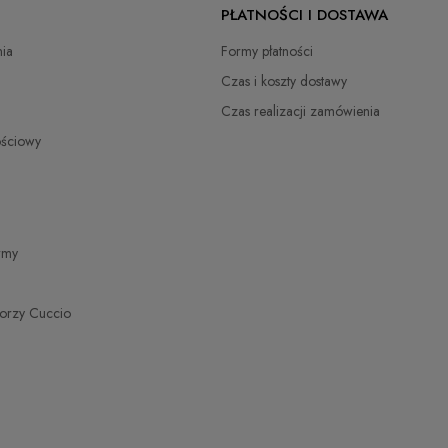
PŁATNOŚCI I DOSTAWA
zł
ia
Formy płatności
zł
Czas i koszty dostawy
Czas realizacji zamówienia
zł
ościowy
zł
zł
irmy
torzy Cuccio