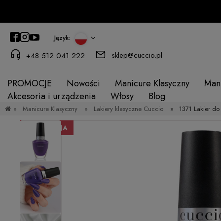
Język:
sklep@cuccio.pl
+48 512 041 222
PROMOCJE
Nowości
Manicure Klasyczny
Man
Akcesoria i urządzenia
Włosy
Blog
»
Manicure Klasyczny
»
Lakiery klasyczne Cuccio
»
1371 Lakier d
PROMOCJA