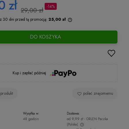
0 zł
-14%
29,00 zł
 z 30 dni przed tą promocją:
25,00 zł
Jeżeli produkt jest sprzedawany krócej
DO KOSZYKA
niż 30 dni, wyświetlana jest najniższa
cena od momentu, kiedy produkt
pojawił się w sprzedaży.
Kup i zapłać później
 produkt
poleć znajomemu
Wysyłka w:
Dostawa:
48 godzin
od 9,99 zł
- ORLEN Paczka
(Polska)