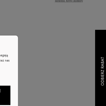
sprawdź formy dostawy
Cena nie zawiera ewentualnych kosztów
płatności
magają
zez nas
J