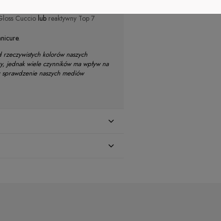
Gloss Cuccio
lub
reaktywny Top 7
nicure.
d rzeczywistych kolorów naszych
ry, jednak wiele czynników ma wpływ na
my sprawdzenie naszych mediów
zł