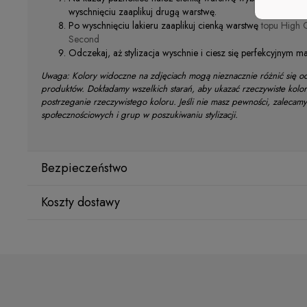
wyschnięciu zaaplikuj drugą warstwę.
Po wyschnięciu lakieru zaaplikuj cienką warstwę
topu High 
Second
Odczekaj, aż stylizacja wyschnie i ciesz się perfekcyjnym ma
Uwaga: Kolory widoczne na zdjęciach mogą nieznacznie różnić się o
produktów. Dokładamy wszelkich starań, aby ukazać rzeczywiste kolo
postrzeganie rzeczywistego koloru. Jeśli nie masz pewności, zaleca
społecznościowych i grup w poszukiwaniu stylizacji.
Bezpieczeństwo
Koszty dostawy
Producent
Star Nail International, Inc.
Kraj wysyłki:
Valencia, Ca. 91355
29120 Avenue Paine, Stany Zjednoczone
lcenteno@cuccio.com
800 762 6245
ORLEN Paczka
(Dostawa 1-2 dni robocze)
9,99 