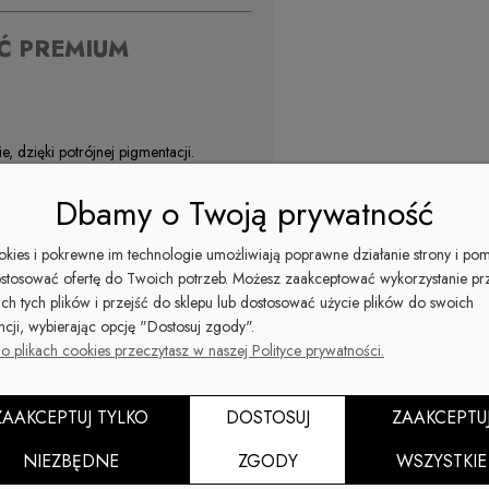
OŚĆ PREMIUM
ie, dzięki potrójnej pigmentacji.
Dbamy o Twoją prywatność
pryskiwanie i ścieranie.
akieru do końca.
ookies i pokrewne im technologie umożliwiają poprawne działanie strony i po
ywki, topy i nabłyszczacze.
stosować ofertę do Twoich potrzeb. Możesz zaakceptować wykorzystanie pr
ż europejskie.
ich tych plików i przejść do sklepu lub dostosować użycie plików do swoich
ncji, wybierając opcję "Dostosuj zgody".
o plikach cookies przeczytasz w naszej Polityce prywatności.
otrzeby użyj cążki do usunięcia skórek.
ZAAKCEPTUJ TYLKO
DOSTOSUJ
ZAAKCEPTU
ruje.
NIEZBĘDNE
ZGODY
WSZYSTKIE
our
. Poczekaj do wyschnięcia.
 lakieru Cuccio Colour. Po