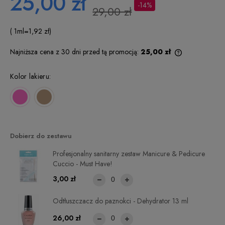
25,00 zł
-14%
29,00 zł
( 1
ml
=
1,92 zł
)
Najniższa cena z 30 dni przed tą promocją:
25,00 zł
Jeżeli produkt
niż 30 dni, wy
Kolor lakieru:
cena od mome
pojawił się w 
Dobierz do zestawu
Profesjonalny sanitarny zestaw Manicure & Pedicure
Cuccio - Must Have!
3,00 zł
Odtłuszczacz do paznokci - Dehydrator 13 ml
26,00 zł