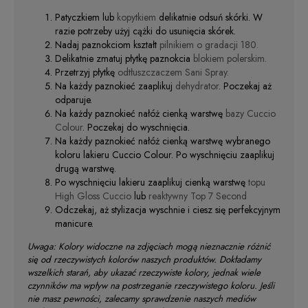
Patyczkiem lub
kopytkiem
delikatnie odsuń skórki. W
razie potrzeby użyj cążki do usunięcia skórek.
Nadaj paznokciom kształt
pilnikiem o gradacji 180.
Delikatnie zmatuj płytkę paznokcia
blokiem polerskim.
Przetrzyj płytkę
odtłuszczaczem Sani Spray.
Na każdy paznokieć zaaplikuj
dehydrator
. Poczekaj aż
odparuje.
Na każdy paznokieć nałóż cienką warstwę
bazy Cuccio
Colour
. Poczekaj do wyschnięcia.
Na każdy paznokieć nałóż cienką warstwę wybranego
koloru lakieru Cuccio Colour. Po wyschnięciu zaaplikuj
drugą warstwę.
Po wyschnięciu lakieru zaaplikuj cienką warstwę
topu
High Gloss Cuccio
lub
reaktywny Top 7 Second
Odczekaj, aż stylizacja wyschnie i ciesz się perfekcyjnym
manicure.
Uwaga: Kolory widoczne na zdjęciach mogą nieznacznie różnić
się od rzeczywistych kolorów naszych produktów. Dokładamy
wszelkich starań, aby ukazać rzeczywiste kolory, jednak wiele
czynników ma wpływ na postrzeganie rzeczywistego koloru. Jeśli
nie masz pewności, zalecamy sprawdzenie naszych mediów