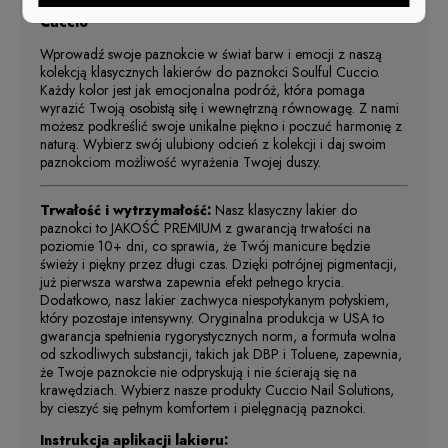
Kolekcja Klasycznych Lakierów do Paznokci Soulful
Cuccio
Wprowadź swoje paznokcie w świat barw i emocji z naszą
kolekcją klasycznych lakierów do paznokci Soulful Cuccio.
Każdy kolor jest jak emocjonalna podróż, która pomaga
wyrazić Twoją osobistą siłę i wewnętrzną równowagę. Z nami
możesz podkreślić swoje unikalne piękno i poczuć harmonię z
naturą. Wybierz swój ulubiony odcień z kolekcji i daj swoim
paznokciom możliwość wyrażenia Twojej duszy.
Trwałość i wytrzymałość:
Nasz klasyczny lakier do
paznokci to JAKOŚĆ PREMIUM z gwarancją trwałości na
poziomie 10+ dni, co sprawia, że Twój manicure będzie
świeży i piękny przez długi czas. Dzięki potrójnej pigmentacji,
już pierwsza warstwa zapewnia efekt pełnego krycia.
Dodatkowo, nasz lakier zachwyca niespotykanym połyskiem,
który pozostaje intensywny. Oryginalna produkcja w USA to
gwarancja spełnienia rygorystycznych norm, a formuła wolna
od szkodliwych substancji, takich jak DBP i Toluene, zapewnia,
że Twoje paznokcie nie odpryskują i nie ścierają się na
krawędziach. Wybierz nasze produkty Cuccio Nail Solutions,
by cieszyć się pełnym komfortem i pielęgnacją paznokci.
Instrukcja aplikacji lakieru: