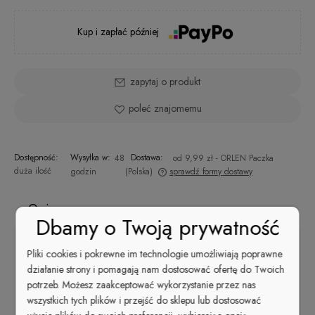
Kup i zapłać później
zapytaj o produkt
poleć znajomemu
Dostępność:
Wysyłka w:
Dostawa:
48
od 9,99 zł
- ORLEN Paczka
duża ilość
godzin
(Polska)
sprawdź formy dostawy
Cena nie zawiera ewentualnych kosztów płatności
Opis
Dbamy o Twoją prywatność
Pliki cookies i pokrewne im technologie umożliwiają poprawne
POPULAR IN PUGLIA
działanie strony i pomagają nam dostosować ofertę do Twoich
potrzeb. Możesz zaakceptować wykorzystanie przez nas
Lakier to delikatny, pastelowy odcień brzoskwiniowego różu,
wszystkich tych plików i przejść do sklepu lub dostosować
nawiązujący do krajobrazów, kwiatów i słońca w regionie