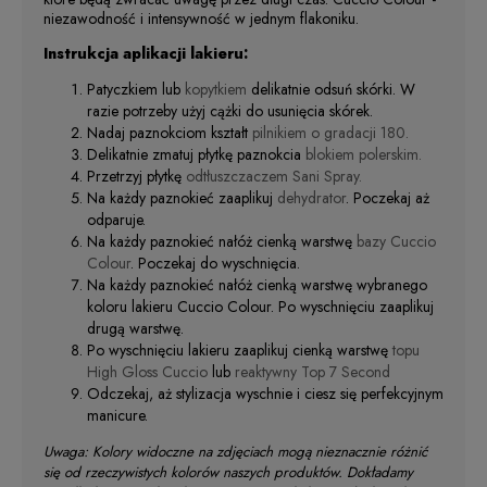
niezawodność i intensywność w jednym flakoniku.
Instrukcja aplikacji lakieru:
Patyczkiem lub
kopytkiem
delikatnie odsuń skórki. W
razie potrzeby użyj cążki do usunięcia skórek.
Nadaj paznokciom kształt
pilnikiem o gradacji 180.
Delikatnie zmatuj płytkę paznokcia
blokiem polerskim.
Przetrzyj płytkę
odtłuszczaczem Sani Spray.
Na każdy paznokieć zaaplikuj
dehydrator
. Poczekaj aż
odparuje.
Na każdy paznokieć nałóż cienką warstwę
bazy Cuccio
Colour
. Poczekaj do wyschnięcia.
Na każdy paznokieć nałóż cienką warstwę wybranego
koloru lakieru Cuccio Colour. Po wyschnięciu zaaplikuj
drugą warstwę.
Po wyschnięciu lakieru zaaplikuj cienką warstwę
topu
High Gloss Cuccio
lub
reaktywny Top 7 Second
Odczekaj, aż stylizacja wyschnie i ciesz się perfekcyjnym
manicure.
Uwaga: Kolory widoczne na zdjęciach mogą nieznacznie różnić
się od rzeczywistych kolorów naszych produktów. Dokładamy