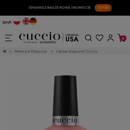
SPRAWDŹ NASZE NOWE PROMOCJE
TUTAJ!
Język:
»
Manicure Klasyczny
»
Lakiery klasyczne Cuccio