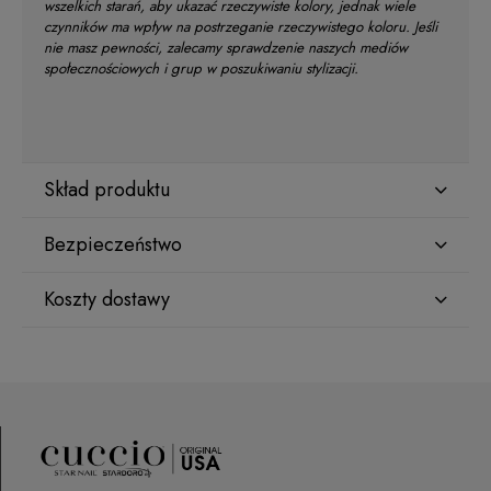
wszelkich starań, aby ukazać rzeczywiste kolory, jednak wiele
czynników ma wpływ na postrzeganie rzeczywistego koloru. Jeśli
nie masz pewności, zalecamy sprawdzenie naszych mediów
społecznościowych i grup w poszukiwaniu stylizacji.
Skład produktu
Bezpieczeństwo
ETHYL ACETATE
Koszty dostawy
Producent
BUTYL ACETATE
Star Nail International, Inc.
Kraj wysyłki:
Valencia, Ca. 91355
29120 Avenue Paine, Stany Zjednoczone
ISOPROPYL ALCOHOL
lcenteno@cuccio.com
800 762 6245
ADIPIC ACID / NEOPENTYL GLYCOL / TRIMELLITIC ANHYDRIDE COPOLYMER
ORLEN Paczka
(Dostawa 1-2 dni robocze)
9,99 zł