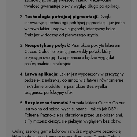
zachowując swoją świeżość i blask. Niezawodna
trwałość gwarantuje piękny wygląd długo po aplikacji.
Technologia potrójnej pigmentacji:
Dzięki
innowacyjnej technologii potrójnej pigmentacji, już jedna
warstwa lakieru zapewnia głęboki, intensywny kolor.
Efekt jest widoczny od pierwszego użycia.
Niespotykany połysk:
Paznokcie pokryte lakierem
Cuccio Colour otrzymują niezwykły połysk, który
przyciąga uwagę. Twój manicure będzie wyglądał
profesjonalnie i atrakcyjnie.
Łatwa aplikacja:
Lakier jest wyposażony w precyzyjny
pędzelek z nakrętką, co umożliwia łatwe i równomierne
nakładanie produktu na paznokcie. Bez wysiłku
osiągniesz perfekcyjny efekt.
Bezpieczna formuła:
Formuła lakieru Cuccio Colour
jest wolna od szkodliwych substancji, takich jak DBP i
Toluene. Paznokcie są chronione przed uszkodzeniami,
a Ty możesz cieszyć się pięknym wyglądem bez obaw.
Odkryj szeroką gamę kolorów i stwórz wyjątkowe paznokcie,
które będą zwracać uwagę przez długi czas. Cuccio Colour -