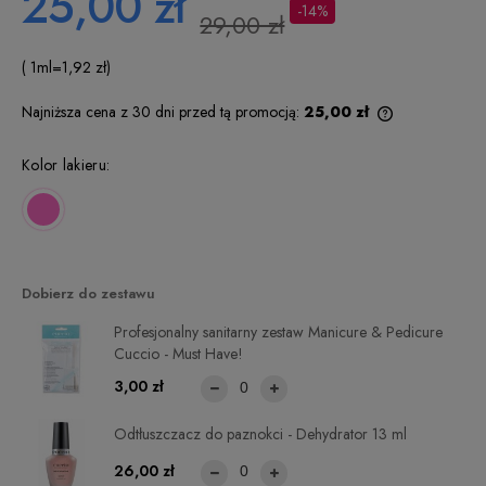
25,00 zł
-14%
29,00 zł
( 1
ml
=
1,92 zł
)
Najniższa cena z 30 dni przed tą promocją:
25,00 zł
Jeżeli produkt
niż 30 dni, wy
Kolor lakieru:
cena od mome
pojawił się w 
Dobierz do zestawu
Profesjonalny sanitarny zestaw Manicure & Pedicure
Cuccio - Must Have!
3,00 zł
Odtłuszczacz do paznokci - Dehydrator 13 ml
26,00 zł