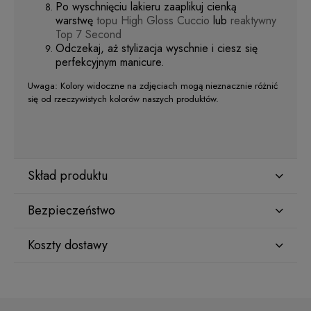
Po wyschnięciu lakieru zaaplikuj cienką
warstwę
topu High Gloss Cuccio
lub
reaktywny
Top 7 Second
Odczekaj, aż stylizacja wyschnie i ciesz się
perfekcyjnym manicure.
Uwaga: Kolory widoczne na zdjęciach mogą nieznacznie różnić
się od rzeczywistych kolorów naszych produktów.
Skład produktu
Bezpieczeństwo
ETHYL ACETATE
Koszty dostawy
Producent
BUTYL ACETATE
Star Nail International, Inc.
Kraj wysyłki:
Valencia, Ca. 91355
29120 Avenue Paine, Stany Zjednoczone
NITROCELLULOSE