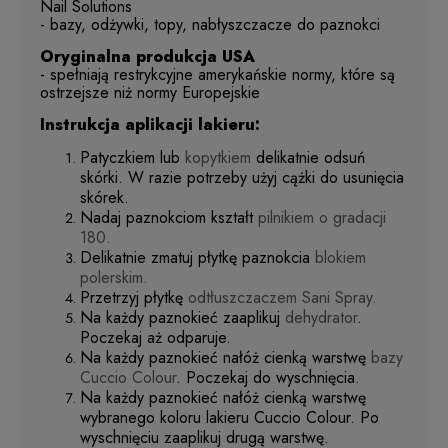
Nail Solutions
- bazy, odżywki, topy, nabłyszczacze do paznokci
Oryginalna produkcja USA
- spełniają restrykcyjne amerykańskie normy, które są
ostrzejsze niż normy Europejskie
Instrukcja aplikacji lakieru:
Patyczkiem lub
kopytkiem
delikatnie odsuń
skórki. W razie potrzeby użyj cążki do usunięcia
skórek.
Nadaj paznokciom kształt
pilnikiem o gradacji
180.
Delikatnie zmatuj płytkę paznokcia
blokiem
polerskim.
Przetrzyj płytkę
odtłuszczaczem Sani Spray.
Na każdy paznokieć zaaplikuj
dehydrator
.
Poczekaj aż odparuje.
Na każdy paznokieć nałóż cienką warstwę
bazy
Cuccio Colour
. Poczekaj do wyschnięcia.
Na każdy paznokieć nałóż cienką warstwę
wybranego koloru lakieru Cuccio Colour. Po
wyschnięciu zaaplikuj drugą warstwę.