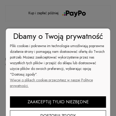
Kup i zapłać później
zapytaj o produkt
Dbamy o Twoją prywatność
poleć znajomemu
Pliki cookies i pokrewne im technologie umożliwiają poprawne
działanie strony i pomagają nam dostosować ofertę do Twoich
potrzeb. Możesz zaakceptować wykorzystanie przez nas
Dostępność:
Wysyłka w:
Dostawa:
48
od 9,99 zł
- ORLEN Paczka
wszystkich tych plików i przejść do sklepu lub dostosować
duża ilość
godzin
(Polska)
sprawdź formy dostawy
użycie plików do swoich preferencji, wybierając opcję
Cena nie zawiera ewentualnych kosztów płatności
"Dostosuj zgody".
Opis
Więcej o plikach cookies przeczytasz w naszej Polityce
prywatności.
Lakier do paznokci LOVE IS A BATTLEFIELD
nr 1315
ZAAKCEPTUJ TYLKO NIEZBĘDNE
Uwolnij swój styl z neonową kolekcją Lakierów Cuccio Colour
Totally 80's
DOSTOSUJ ZGODY