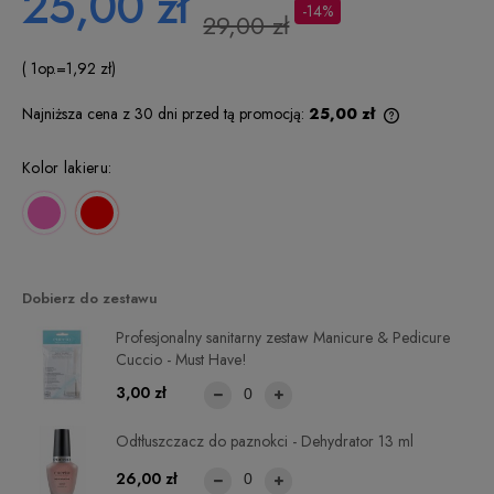
25,00 zł
-14%
29,00 zł
( 1
op.
=
1,92 zł
)
Najniższa cena z 30 dni przed tą promocją:
25,00 zł
Jeżeli produkt
niż 30 dni, wy
Kolor lakieru:
cena od mome
pojawił się w 
Dobierz do zestawu
Profesjonalny sanitarny zestaw Manicure & Pedicure
Cuccio - Must Have!
3,00 zł
Odtłuszczacz do paznokci - Dehydrator 13 ml
26,00 zł