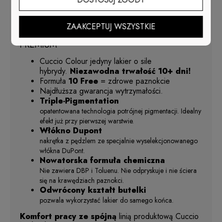
Lakier matowy - efekt połysku uzyskasz dzięki
High Gloss
Top
lub T
op 7 sekund
ZAAKCEPTUJ WSZYSTKIE
JAKOŚĆ
Klasyczny lakier do paznokci -
PREMIUM
Cuccio Colour
jedyny lakier o sile
hybrydy.
Niezawodna trwałość 10+ dni!
Formuła
10 Free
= zdrowe paznokcie
Najdłuższa gwarancja wytrzymałości.
Triple-Pigmentation
opatentowana technologia potrójnej pigmentacji. Idealny
efekt już przy pierwszej warstwie.
Włókno Dupont
nakrętka z pędzlem ze specjalnie wyselekcjonowanego
włókna DuPont.
Nowatorska formuła chemiczna
Nie zawiera DBP i Toluenu. Nie odpryskuje i nie ściera
się na krawędziach paznokci.
Odwrócony kształt butelki
pozwala wykorzystać lakier do samego końca.
Komfort pracy ze spójną
linią produktową Cuccio