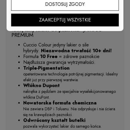
stylizacji naszego Lakieru
Cuccio
nr 1307.
DOSTOSUJ ZGODY
Czas wziąć sprawy w "swoje ŁAPY" i świętuj razem z
najnowszą kolekcją Cuccio Colour™ Kittens & Canines!
ZAAKCEPTUJ WSZYSTKIE
JAKOŚĆ
Klasyczny lakier do paznokci -
PREMIUM
Cuccio Colour
jedyny lakier o sile
hybrydy.
Niezawodna trwałość 10+ dni!
Formuła
10 Free
= zdrowe paznokcie
Najdłuższa gwarancja wytrzymałości.
Triple-Pigmentation
opatentowana technologia potrójnej pigmentacji. Idealny
efekt już przy pierwszej warstwie.
Włókno Dupont
nakrętka z pędzlem ze specjalnie wyselekcjonowanego
włókna DuPont.
Nowatorska formuła chemiczna
Nie zawiera DBP i Toluenu. Nie odpryskuje i nie ściera
się na krawędziach paznokci.
Odwrócony kształt butelki
pozwala wykorzystać lakier do samego końca.