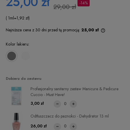
25,00 zł
-14%
29,00 zł
( 1
ml
=
1,92 zł
)
Najniższa cena z 30 dni przed tą promocją:
25,00 zł
Jeżeli produkt
niż 30 dni, wy
Kolor lakieru:
cena od mome
pojawił się w 
Dobierz do zestawu
Profesjonalny sanitarny zestaw Manicure & Pedicure
Cuccio - Must Have!
3,00 zł
Odtłuszczacz do paznokci - Dehydrator 13 ml
26,00 zł