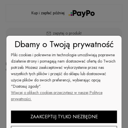
Kup i zapłać później
zapytaj o produkt
Dbamy o Twoją prywatność
poleć znajomemu
Pliki cookies i pokrewne im technologie umożliwiają poprawne
działanie strony i pomagają nam dostosować ofertę do Twoich
Dostępność:
Wysyłka w:
Dostawa:
48
od 9,99 zł
- ORLEN Paczka
potrzeb. Możesz zaakceptować wykorzystanie przez nas
duża ilość
godzin
(Polska)
sprawdź formy dostawy
wszystkich tych plików i przejść do sklepu lub dostosować
Cena nie zawiera ewentualnych kosztów płatności
użycie plików do swoich preferencji, wybierając opcję
Opis
"Dostosuj zgody".
Więcej o plikach cookies przeczytasz w naszej Polityce
prywatności.
Lakier do paznokci Feline Fine
nr 1307
Klasyczny lakier do paznokci w błękitnym pastelowym kolorze.
ZAAKCEPTUJ TYLKO NIEZBĘDNE
Błękit to harmonia, spokój i wolność. Tyle pozytywów w
jednym kolorze. Możesz mieć je wszystkie, używając w swojej