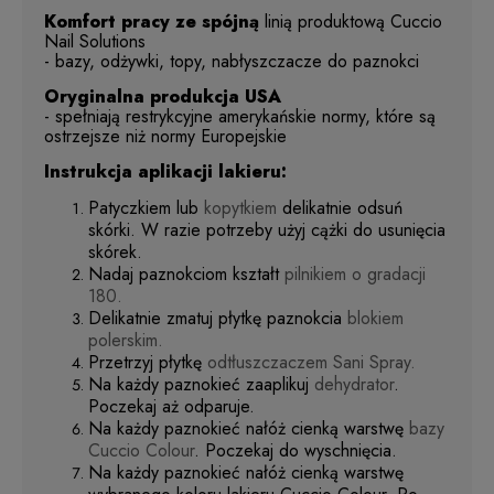
Komfort pracy ze spójną
linią produktową Cuccio
Nail Solutions
- bazy, odżywki, topy, nabłyszczacze do paznokci
Oryginalna produkcja USA
- spełniają restrykcyjne amerykańskie normy, które są
ostrzejsze niż normy Europejskie
Instrukcja aplikacji lakieru:
Patyczkiem lub
kopytkiem
delikatnie odsuń
skórki. W razie potrzeby użyj cążki do usunięcia
skórek.
Nadaj paznokciom kształt
pilnikiem o gradacji
180.
Delikatnie zmatuj płytkę paznokcia
blokiem
polerskim.
Przetrzyj płytkę
odtłuszczaczem Sani Spray.
Na każdy paznokieć zaaplikuj
dehydrator
.
Poczekaj aż odparuje.
Na każdy paznokieć nałóż cienką warstwę
bazy
Cuccio Colour
. Poczekaj do wyschnięcia.
Na każdy paznokieć nałóż cienką warstwę