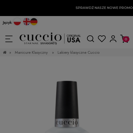
SPRAWDŹ NASZE NOWE PROMOC
Język:
»
Manicure Klasyczny
»
Lakiery klasyczne Cuccio