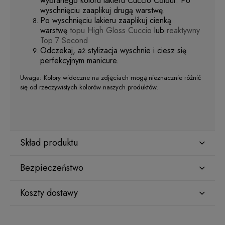
wybranego koloru lakieru Cuccio Colour. Po
wyschnięciu zaaplikuj drugą warstwę.
Po wyschnięciu lakieru zaaplikuj cienką
warstwę
topu High Gloss Cuccio
lub
reaktywny
Top 7 Second
Odczekaj, aż stylizacja wyschnie i ciesz się
perfekcyjnym manicure.
Uwaga: Kolory widoczne na zdjęciach mogą nieznacznie różnić
się od rzeczywistych kolorów naszych produktów.
Skład produktu
Bezpieczeństwo
ETHYL ACETATE
Koszty dostawy
Producent
BUTYL ACETATE
Star Nail International, Inc.
Kraj wysyłki: