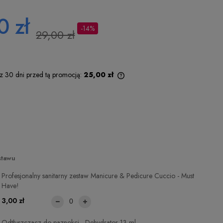
0 zł
-14%
29,00 zł
 z 30 dni przed tą promocją:
25,00 zł
Jeżeli produkt jest sprzedawany krócej
niż 30 dni, wyświetlana jest najniższa
cena od momentu, kiedy produkt
pojawił się w sprzedaży.
stawu
Profesjonalny sanitarny zestaw Manicure & Pedicure Cuccio - Must
Have!
3,00 zł
Odtłuszczacz do paznokci - Dehydrator 13 ml