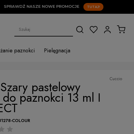
RAWDŹ NASZE NOWE PROMOCJE
TUTAJ!
użanie paznokci
Pielęgnacja
Cuccio
Szary pastelowy
r do paznokci 13 ml I
ECT
U1278-COLOUR