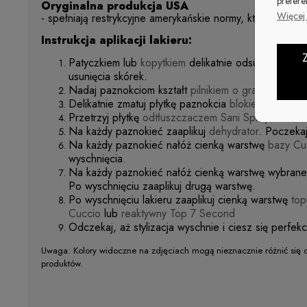
prefere
Oryginalna produkcja USA
Więcej 
- spełniają restrykcyjne amerykańskie normy, które są ost
Instrukcja aplikacji lakieru:
Patyczkiem lub
kopytkiem
delikatnie odsuń skórki. 
usunięcia skórek.
Nadaj paznokciom kształt
pilnikiem o gradacji 180.
Delikatnie zmatuj płytkę paznokcia
blokiem polerski
Przetrzyj płytkę
odtłuszczaczem Sani Spray.
Na każdy paznokieć zaaplikuj
dehydrator
. Poczekaj
Na każdy paznokieć nałóż cienką warstwę
bazy Cu
wyschnięcia.
Na każdy paznokieć nałóż cienką warstwę wybraneg
Po wyschnięciu zaaplikuj drugą warstwę.
Po wyschnięciu lakieru zaaplikuj cienką warstwę
top
Cuccio
lub
reaktywny Top 7 Second
Odczekaj, aż stylizacja wyschnie i ciesz się perfek
Uwaga: Kolory widoczne na zdjęciach mogą nieznacznie różnić się 
produktów.