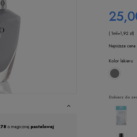
25,0
( 1
ml
=
1,92 zł
)
Najniższa cena
Kolor lakieru:
Dobierz do ze
278
o magicznej
pastelowej