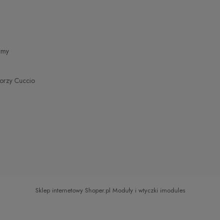
zł
zł
irmy
torzy Cuccio
Sklep internetowy Shoper.pl
Moduły i wtyczki imodules