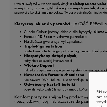
Uwolnij swój styl w świecie mody dzięki
Kolekcji
Cuccio Color
intensywnych, zarazem
głęboko wyciszonych pasteli
, które 
paznokci z kolekcji Imagine pokażą Twoją oryginalność i indywidu
JAKOŚĆ PREMIU
Klasyczny lakier do paznokci -
Cuccio Colour
jedyny lakier o sile hybrydy.
Niezaw
Formuła
10 Free
= zdrowe paznokcie
Najdłuższa gwarancja wytrzymałości.
Triple-Pigmentation
opatentowana technologia potrójnej pigmentacji. Idealny efek
Niespotykany dotąd połysk,
który nie traci swojej intensywności.
Włókno Dupont
nakrętka z pędzlem ze specjalnie wyselekcjonowanego włó
Nowatorska formuła chemiczna
Nie zawiera DBP i Toluenu. Nie odpryskuje i nie ściera się
Odwrócony kształt butelki
pozwala wykorzystać lakier do samego końca.
Pliki c
nam do
Komfort pracy ze spójną
linią produktową Cuccio Nai
- bazy, odżywki, topy, nabłyszczacze do paznokci
wszystk