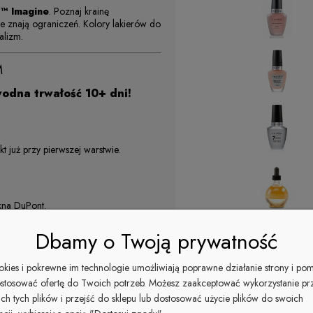
 ™ Imagine
. Poznaj krainę
nie znają ograniczeń. Kolory lakierów do
alizm.
M
odna trwałość 10+ dni!
t już przy pierwszej warstwie.
kna DuPont.
Dbamy o Twoją prywatność
 na krawędziach paznokci.
Suma wsz
ookies i pokrewne im technologie umożliwiają poprawne działanie strony i po
stosować ofertę do Twoich potrzeb. Możesz zaakceptować wykorzystanie pr
l Solutions
ich tych plików i przejść do sklepu lub dostosować użycie plików do swoich