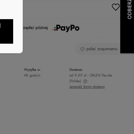
J
Kup i zapłać później
 produkt
poleć znajomemu
Wysyłka w:
Dostawa:
48 godzin
od 9,99 zł
- ORLEN Paczka
(Polska)
sprawdź formy dostawy
Cena nie zawiera ewentualnych kosztów
płatności