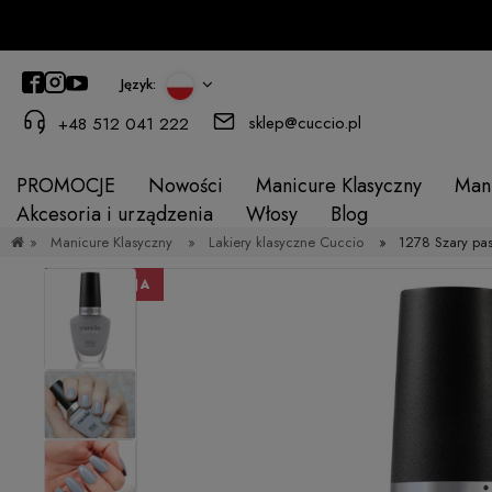
Język:
sklep@cuccio.pl
+48 512 041 222
PROMOCJE
Nowości
Manicure Klasyczny
Man
Akcesoria i urządzenia
Włosy
Blog
»
Manicure Klasyczny
»
Lakiery klasyczne Cuccio
»
1278 Szary pas
PROMOCJA