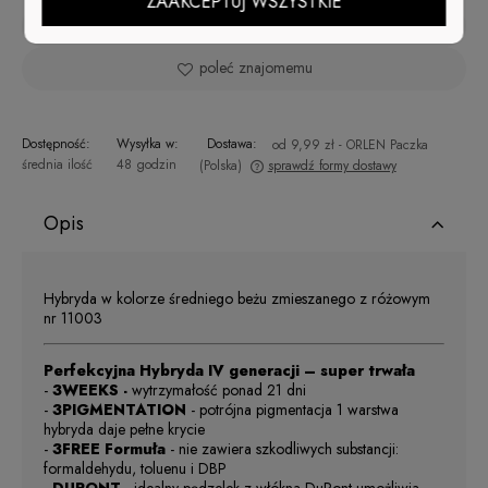
ZAAKCEPTUJ WSZYSTKIE
zapytaj o produkt
poleć znajomemu
Dostępność:
Wysyłka w:
Dostawa:
od 9,99 zł
- ORLEN Paczka
średnia ilość
48 godzin
(Polska)
sprawdź formy dostawy
Cena nie zawiera ewentualnych kosztów płatności
Opis
Hybryda w kolorze średniego beżu zmieszanego z różowym
nr 11003
Perfekcyjna Hybryda IV generacji – super trwała
-
3WEEKS -
wytrzymałość ponad 21 dni
-
3PIGMENTATION
- potrójna pigmentacja 1 warstwa
hybryda daje pełne krycie
-
3FREE Formuła
- nie zawiera szkodliwych substancji:
formaldehydu, toluenu i DBP
-
DUPONT
- idealny pędzelek z włókna DuPont umożliwia