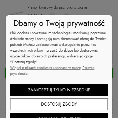
Primer kwasowy do paznokci w piórku
25,00 zł
Dbamy o Twoją prywatność
Baza Uniwersalna Soak-Off do paznokci 13 ml
Pliki cookies i pokrewne im technologie umożliwiają poprawne
79,00 zł
działanie strony i pomagają nam dostosować ofertę do Twoich
potrzeb. Możesz zaakceptować wykorzystanie przez nas
wszystkich tych plików i przejść do sklepu lub dostosować
użycie plików do swoich preferencji, wybierając opcję
15,00 zł
Suma wszystkich produktów:
"Dostosuj zgody".
Więcej o plikach cookies przeczytasz w naszej Polityce
DO KOSZYKA
prywatności.
ZAAKCEPTUJ TYLKO NIEZBĘDNE
DOSTOSUJ ZGODY
Kup i zapłać później