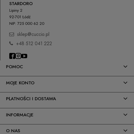
paczkowe)
STARDORO
Słoneczna 10
91-491 Łódź, Polska
Lipiny 2
Paczkomaty InPost
14,99 zł
92-701 Łódź
biuro@cuccio.pl
NIP: 725 000 62 20
42 61 68 555
Kurier DPD
22,00 zł
sklep@cuccio.pl
Kurier Inpost
(Dostawa 1-3 dni robocze)
22,00 zł
+48 512 041 222
odbiór osobisty
(odbiór w siedzibie firmy)
0,00 zł
POMOC
MOJE KONTO
PŁATNOŚCI I DOSTAWA
INFORMACJE
O NAS