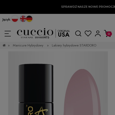
SPRAWDŹ NASZE NOWE PROMOCJ
Język:
»
Manicure Hybrydowy
»
Lakiery hybrydowe STARDORO