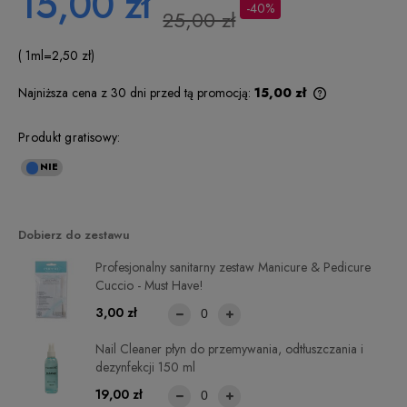
15,00 zł
-40%
25,00 zł
( 1
ml
=
2,50 zł
)
Najniższa cena z 30 dni przed tą promocją:
15,00 zł
Jeżeli produkt
niż 30 dni, wyś
Produkt gratisowy:
cena od momen
pojawił się w 
Dobierz do zestawu
Profesjonalny sanitarny zestaw Manicure & Pedicure
Cuccio - Must Have!
3,00 zł
Nail Cleaner płyn do przemywania, odtłuszczania i
dezynfekcji 150 ml
19,00 zł