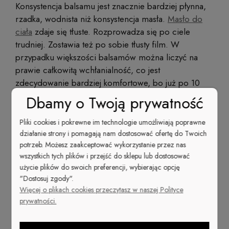
Konsystencja balsamu jest znacznie bardziej płynna,
rzadka, wodnista niż konsystencja masła.
Masło do
ciała
zdaje się tłuste. Rozprowadza się po ciele
trudniej. Zostawia też po sobie tłusty film. W
przypadku większości balsamów można liczyć na
prawie całkowitą wchłanialność, co jest
zdecydowanie bardziej komfortowe, bo już po 10
minutach od rozsmarowania balsamu na skórze
Dbamy o Twoją prywatność
można założyć ubranie lub udać się do łóżka bez
obaw o pobrudzenie pościeli. Używanie masła w
Pliki cookies i pokrewne im technologie umożliwiają poprawne
czasie upalnego lata zdaje się o wiele mniej
działanie strony i pomagają nam dostosować ofertę do Twoich
potrzeb. Możesz zaakceptować wykorzystanie przez nas
komfortowe niż stosowanie lekkiego, szybko
wszystkich tych plików i przejść do sklepu lub dostosować
wchłanialnego balsamu.
użycie plików do swoich preferencji, wybierając opcję
"Dostosuj zgody".
Masło do ciała a balsam -
Więcej o plikach cookies przeczytasz w naszej Polityce
prywatności.
zabezpieczenie przed
działaniem czynników