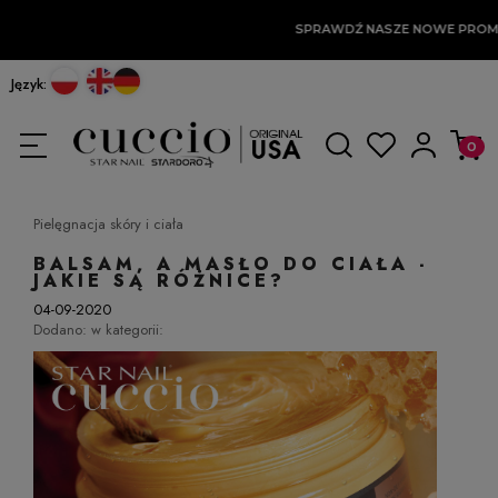
SPRAWDŹ NASZE NOWE PROM
Język:
Pielęgnacja skóry i ciała
BALSAM, A MASŁO DO CIAŁA -
JAKIE SĄ RÓŻNICE?
04-09-2020
Dodano:
w kategorii: