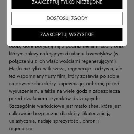
ZAAKCEPTUJ TYLKO NIEZBĘDNE
zewnętrznych
DOSTOSUJ ZGODY
Odmienne właściwości masła i balsamu sprawiają, że
kosmetyki te należy dobierać do indywidualnych
ZAAKCEPTUJ WSZYSTKIE
potrzeb skóry. Masło do ciała sprawdzi się wśród
osób, które borykają się z podrażnieniami skóry oraz
którym zależy na kojącym działaniu kosmetyków (w
połączeniu z ich właściwościami regenerującymi).
Masło nie tylko natłuszcza, regeneruje i odżywia, ale
też wspomniany tłusty film, który zostawia po sobie
na powierzchni skóry, zapewnia jej ochronę przed
wysuszeniem, a także na wiele godzin zabezpiecza
przed działaniem czynników drażniących.
Szczególnie wartościowe jest masło shea, które jest
całkowicie bezpieczne dla skóry. Skutecznie ją
uelastycznia, nadaje sprężystości, chroni i
regeneruje.