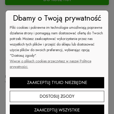
Dbamy o Twoją prywatność
Pliki cookies i pokrewne im technologie umożliwiają poprawne
Kup i zapłać później
działanie strony i pomagają nam dostosować ofertę do Twoich
potrzeb. Możesz zaakceptować wykorzystanie przez nas
wszystkich tych plików i przejść do sklepu lub dostosować
zapytaj o produkt
użycie plików do swoich preferencji, wybierając opcję
"Dostosuj zgody".
poleć znajomemu
Więcej o plikach cookies przeczytasz w naszej Polityce
prywatności.
Dostępność:
Wysyłka w:
Dostawa:
48
od 9,99 zł
- ORLEN Paczka
duża ilość
godzin
(Polska)
sprawdź formy dostawy
ZAAKCEPTUJ TYLKO NIEZBĘDNE
Cena nie zawiera ewentualnych kosztów płatności
Opis
DOSTOSUJ ZGODY
ZAAKCEPTUJ WSZYSTKIE
Idealny pilnik do matowienia naturalnych paznokci przed