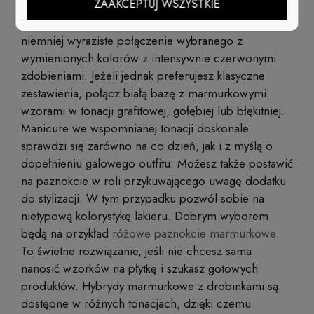
ZAAKCEPTUJ WSZYSTKIE
rozwiązaniem są wspomniane wcześniej stylizacje na
bazie czerni i bieli. Możesz także sięgnąć po
niemniej wyraziste połączenie wybranego z
wymienionych kolorów z intensywnie czerwonymi
zdobieniami. Jeżeli jednak preferujesz klasyczne
zestawienia, połącz białą bazę z marmurkowymi
wzorami w tonacji grafitowej, gołębiej lub błękitniej.
Manicure we wspomnianej tonacji doskonale
sprawdzi się zarówno na co dzień, jak i z myślą o
dopełnieniu galowego outfitu. Możesz także postawić
na paznokcie w roli przykuwającego uwagę dodatku
do stylizacji. W tym przypadku pozwól sobie na
nietypową kolorystykę lakieru. Dobrym wyborem
będą na przykład
różowe paznokcie marmurkowe
.
To świetne rozwiązanie, jeśli nie chcesz sama
nanosić wzorków na płytkę i szukasz gotowych
produktów. Hybrydy marmurkowe z drobinkami są
dostępne w różnych tonacjach, dzięki czemu