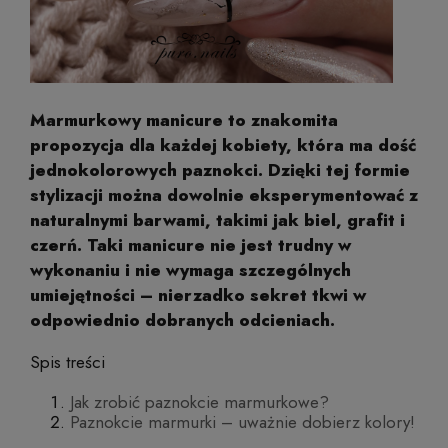
Marmurkowy manicure to znakomita
propozycja dla każdej kobiety, która ma dość
jednokolorowych paznokci. Dzięki tej formie
stylizacji można dowolnie eksperymentować z
naturalnymi barwami, takimi jak biel, grafit i
czerń. Taki manicure nie jest trudny w
wykonaniu i nie wymaga szczególnych
umiejętności – nierzadko sekret tkwi w
odpowiednio dobranych odcieniach.
Spis treści
Jak zrobić paznokcie marmurkowe?
Paznokcie marmurki – uważnie dobierz kolory!