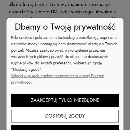
alkoholu pędzelka. Gotowy manicure można już
utwardzić w lampie UV, a dla większego utrwalenia
zastosować top. W ten sposób wykonasz na przykład
Dbamy o Twoją prywatność
paznokcie marmurkowe czarne lub grafitowe,
ozdabiając je wzorami w białym kolorze. Takie
Pliki cookies i pokrewne im technologie umożliwiają poprawne
kontrastujące połączenie świetnie pasuje nawet do
działanie strony i pomagają nam dostosować ofertę do Twoich
galowych stylizacji. Marmurek na paznokciach
potrzeb. Możesz zaakceptować wykorzystanie przez nas
możesz również wykonać za pomocą tylko jednego
wszystkich tych plików i przejść do sklepu lub dostosować
lakieru. Wystarczy wybrać hybrydę z mieniącymi się
użycie plików do swoich preferencji, wybierając opcję
tonacjami, która pomoże zadbać o podobny efekt.
"Dostosuj zgody".
Więcej o plikach cookies przeczytasz w naszej Polityce
prywatności.
Paznokcie marmurki – uważnie
dobierz kolory!
ZAAKCEPTUJ TYLKO NIEZBĘDNE
Jeśli zdecydowałaś się na wykonanie tego manicure
DOSTOSUJ ZGODY
przy pomocy dwóch różnych lakierów, dokładnie
zastanów się nad połączeniem barw. Sprawdzonym