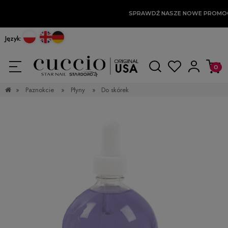
SPRAWDŹ NASZE NOWE PROMO
Język:
»
Paznokcie
»
Płyny
»
Do skórek