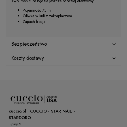
Twój manicure będzie jeszcze bardziej efektowny.
Pojemność 75 ml
Oliwka w kuli z zakraplaczem
Zapach frezja
Bezpieczeństwo
Koszty dostawy
Producent
Star Nail International, Inc.
Kraj wysyłki:
Valencia, Ca. 91355
29120 Avenue Paine, Stany Zjednoczone
lcenteno@cuccio.com
800 762 6245
ORLEN Paczka
(Dostawa 1-2 dni robocze)
9,99 zł
Osoba odpowiedzialna na terenie UE
cuccio.pl | CUCCIO - STAR NAIL -
DPD Pickup
(Punkty odbioru / Automaty
10,99 zł
paczkowe)
STARDORO
Petar Bangeev
Chakalitsa 2A
Lipiny 2