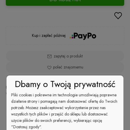
Kup i zapłać później
zapytaj o produkt
poleć znajomemu
Dbamy o Twoją prywatność
Dostępność:
Wysyłka w:
Dostawa:
na
od 9,99 zł
- ORLEN Paczka
48 godzin
wyczerpaniu
(Polska)
sprawdź formy dostawy
Pliki cookies i pokrewne im technologie umożliwiają poprawne
Cena nie zawiera ewentualnych kosztów płatności
działanie strony i pomagają nam dostosować ofertę do Twoich
potrzeb. Możesz zaakceptować wykorzystanie przez nas
Opis
wszystkich tych plików i przejść do sklepu lub dostosować
użycie plików do swoich preferencji, wybierając opcję
"Dostosuj zgody".
Skórki w doskonałej kondycji.