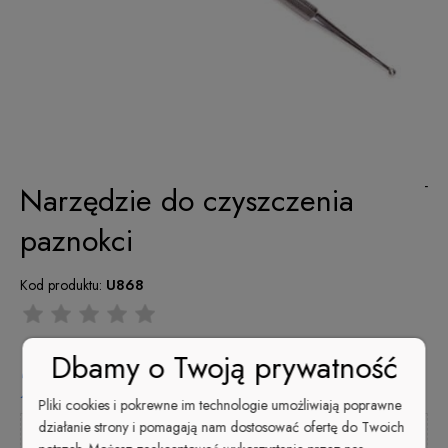
-
Narzędzie do czyszczenia
paznokci
Kod produktu:
U868
Dbamy o Twoją prywatność
21,00 zł
Pliki cookies i pokrewne im technologie umożliwiają poprawne
działanie strony i pomagają nam dostosować ofertę do Twoich
Kup i zapłać później