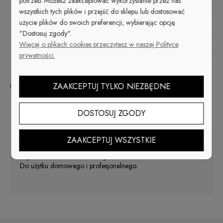
potrzeb. Możesz zaakceptować wykorzystanie przez nas
wszystkich tych plików i przejść do sklepu lub dostosować
użycie plików do swoich preferencji, wybierając opcję
zapytaj o produkt
"Dostosuj zgody".
Więcej o plikach cookies przeczytasz w naszej Polityce
poleć znajomemu
prywatności.
ZAAKCEPTUJ TYLKO NIEZBĘDNE
Dostępność:
brak towaru
Opis
DOSTOSUJ ZGODY
ZAAKCEPTUJ WSZYSTKIE
Dwustronne, metalowe narzędzie do czyszczenia paznokci.
Wykonane ze stali szlachetnej.
Do użytku domowego i profesjonalnego.