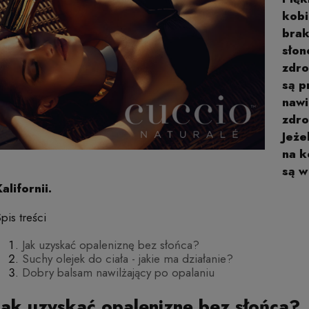
kobi
brak
słon
zdro
są p
nawi
zdro
Jeże
na k
są w
alifornii.
pis treści
Jak uzyskać opaleniznę bez słońca?
Suchy olejek do ciała - jakie ma działanie?
Dobry balsam nawilżający po opalaniu
Jak uzyskać opaleniznę bez słońca?