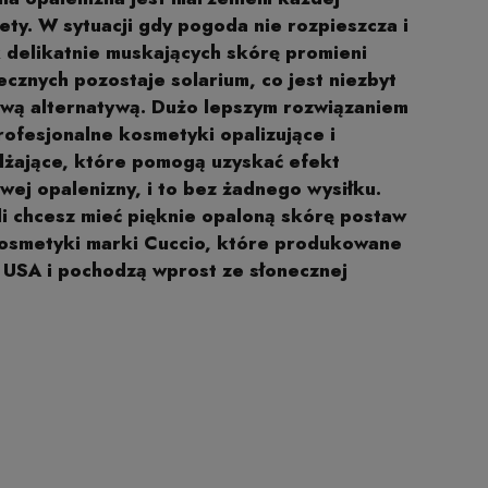
ety. W sytuacji gdy pogoda nie rozpieszcza i
 delikatnie muskających skórę promieni
ecznych pozostaje solarium, co jest niezbyt
wą alternatywą. Dużo lepszym rozwiązaniem
rofesjonalne kosmetyki opalizujące i
lżające, które pomogą uzyskać efekt
wej opalenizny, i to bez żadnego wysiłku.
li chcesz mieć pięknie opaloną skórę postaw
osmetyki marki Cuccio, które produkowane
 USA i pochodzą wprost ze słonecznej