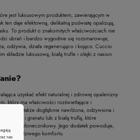
tóre jest luksusowym produktem, zawierającym w
 ten daje efektowną, delikatną poświatę opalizują,
blasku. To produkt o znakomitych właściwościach nie
rudzi ubrań i bardzo wygodnie się rozsmarowuje,
a, odżywia, działa regenerująco i kojąco. Cuccio
 składzie luksusową, białą trufle i olejki z nasion
łanie?
alająca uzyskać efekt naturalnej i zdrowej opalenizny
, który ma właściwości rozświetlające i
omienna, ale także dogłębnie nawilżona, odżywiona i
em figi i granatu lub z białą truflą, które
zysty olej słonecznikowy. Jego dodatek powoduje,
magają
zucie prawdziwego komfortu.
zez nas