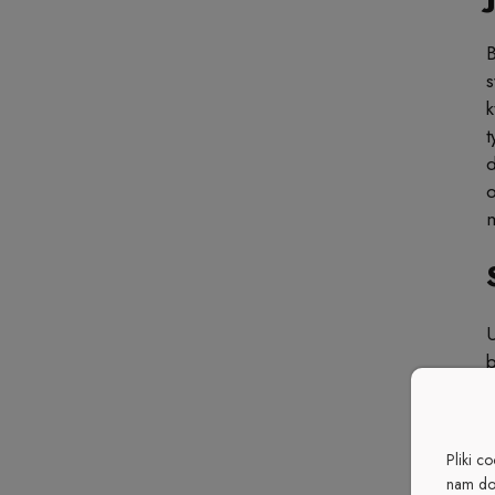
B
s
k
t
d
o
m
U
b
n
w
p
Pliki c
nam do