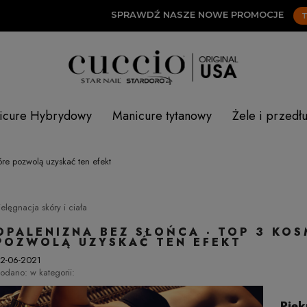
SPRAWDŹ NASZE NOWE PROMOCJE
TUTAJ
icure Hybrydowy
Manicure tytanowy
Żele i przedł
óre pozwolą uzyskać ten efekt
ielęgnacja skóry i ciała
OPALENIZNA BEZ SŁOŃCA - TOP 3 KOS
POZWOLĄ UZYSKAĆ TEN EFEKT
2-06-2021
odano:
w kategorii:
Pięk