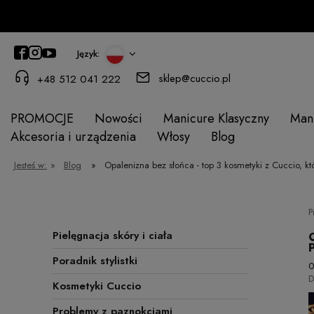
Język:
sklep@cuccio.pl
+48 512 041 222
PROMOCJE
Nowości
Manicure Klasyczny
Man
Akcesoria i urządzenia
Włosy
Blog
Jesteś w:
»
Blog
»
Opalenizna bez słońca - top 3 kosmetyki z Cuccio, kt
P
Pielęgnacja skóry i ciała
Poradnik stylistki
0
D
Kosmetyki Cuccio
Problemy z paznokciami