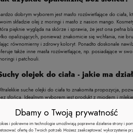
ardzo dobrym wyborem jest masło rozświetlające do ciała, k
woim składzie olej z moringi i masło z nasion mango. Kosmetyk
tóra pięknie wygląda na skórze i sprawia, że jest ona pełna 
ylko opalizujących, ponieważ znakomicie się wchłania, nie b
ając równomierny i zdrowy koloryt. Ponadto doskonale nawilż
feruje także inne masła rozświetlające, np. posiadające w swoim
oringi i patchouli.
Suchy olejek do ciała - jakie ma dzia
ltralekkie suche olejki do ciała to znakomita propozycja, pozw
ez słońca. Idealnym wyborem jest produkt z miodem i mlekiem
awilżające. Dzięki jego wykorzystaniu skóra jest nie tylko pr
Dbamy o Twoją prywatność
ygładzona. Marka Cuccio proponuje także suche olejki z dodatki
osiadają w swoim składzie rozdrobniony w wysokim stopniu c
ookies i pokrewne im technologie umożliwiają poprawne działanie strony i po
że
suchy olejek do ciała
bardzo szybko się wchłania i daje uc
stosować ofertę do Twoich potrzeb. Możesz zaakceptować wykorzystanie pr