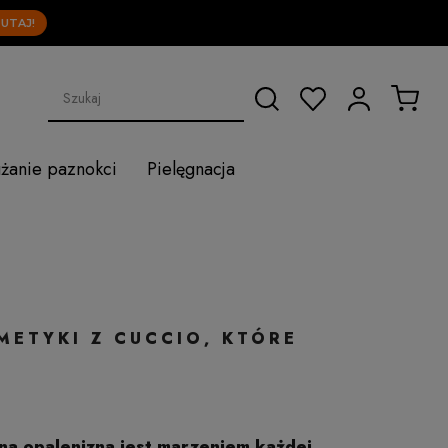
!
użanie paznokci
Pielęgnacja
METYKI Z CUCCIO, KTÓRE
na opalenizna jest marzeniem każdej