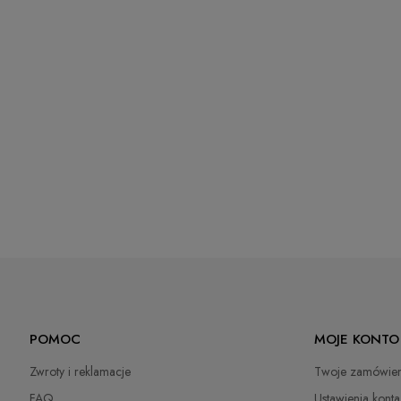
POMOC
MOJE KONTO
Zwroty i reklamacje
Twoje zamówien
FAQ
Ustawienia konta