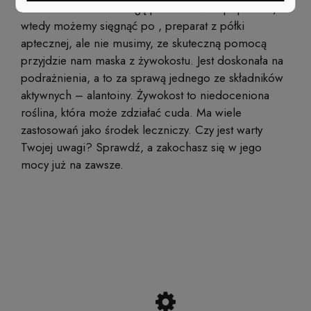
które w nadmiarze mogą prowadzić do poparzeń,
wtedy możemy sięgnąć po , preparat z półki
aptecznej, ale nie musimy, ze skuteczną pomocą
przyjdzie nam maska z żywokostu. Jest doskonała na
podrażnienia, a to za sprawą jednego ze składników
aktywnych – alantoiny. Żywokost to niedoceniona
roślina, która może zdziałać cuda. Ma wiele
zastosowań jako środek leczniczy. Czy jest warty
Twojej uwagi? Sprawdź, a zakochasz się w jego
mocy już na zawsze.