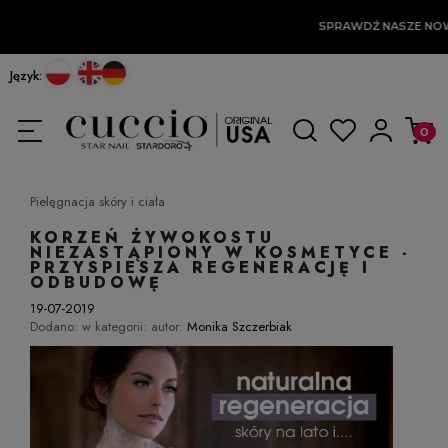
SPRAWDŹ NASZE NOW
Język:
Pielęgnacja skóry i ciała
KORZEŃ ŻYWOKOSTU
NIEZASTĄPIONY W KOSMETYCE -
PRZYSPIESZA REGENERACJĘ I
ODBUDOWĘ
19-07-2019
Dodano:
w kategorii:
autor:
Monika Szczerbiak