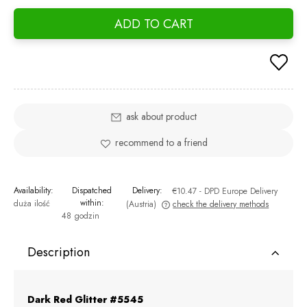
ADD TO CART
ask about product
recommend to a friend
Availability:
Dispatched
Delivery:
€10.47
- DPD Europe Delivery
within:
duża ilość
(Austria)
check the delivery methods
48 godzin
The price does not include any possible payment costs
Description
Dark Red Glitter #5545