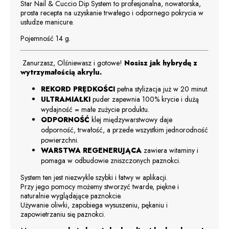
Star Nail & Cuccio Dip System to profesjonalna, nowatorska,
prosta recepta na uzyskanie trwałego i odpornego pokrycia w
usłudze manicure.
Pojemność 14 g.
Zanurzasz, Olśniewasz i gotowe!
Nosisz jak hybrydę z
wytrzymałością akrylu.
REKORD PRĘDKOŚCI
pełna stylizacja już w 20 minut.
ULTRAMIAŁKI
puder zapewnia 100% krycie i dużą
wydajność = małe zużycie produktu.
ODPORNOŚĆ
klej międzywarstwowy daje
odporność, trwałość, a przede wszystkim jednorodność
powierzchni.
WARSTWA REGENERUJĄCA
zawiera witaminy i
pomaga w odbudowie zniszczonych paznokci.
System ten jest niezwykle szybki i łatwy w aplikacji.
Przy jego pomocy możemy stworzyć twarde, piękne i
naturalnie wyglądające paznokcie.
Używanie oliwki, zapobiega wysuszeniu, pękaniu i
zapowietrzaniu się paznokci.