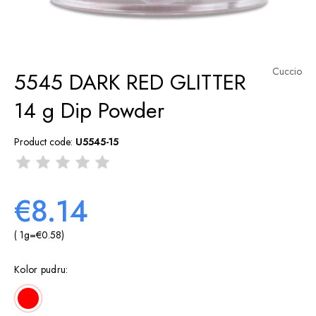
Cuccio
5545 DARK RED GLITTER
14 g Dip Powder
Product code:
U5545-15
€8.14
( 1
g
=
€0.58
)
Kolor pudru: