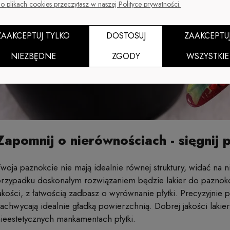
o plikach cookies przeczytasz w naszej Polityce prywatności.
ZAAKCEPTUJ TYLKO
DOSTOSUJ
ZAAKCEPTU
NIEZBĘDNE
ZGODY
WSZYSTKIE
Zapomnij o nierównościach - sięgnij 
woja paznokcie nie mają idealnie równej struktury, widać na
rzypadku doskonałym rozwiązaniem będzie lakier do paznokc
akości, z łatwością zadbasz o wyrównanie płytki. Precyzyjni
achwycają idealnie gładką powierzchnią. Dobrej jakości laki
ieestetycznych mankamentach płytki.