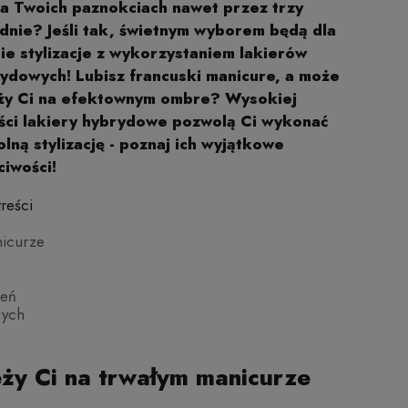
na Twoich paznokciach nawet przez trzy
dnie? Jeśli tak, świetnym wyborem będą dla
ie stylizacje z wykorzystaniem lakierów
ydowych! Lubisz francuski manicure, a może
ży Ci na efektownym ombre? Wysokiej
ści lakiery hybrydowe pozwolą Ci wykonać
lną stylizację - poznaj ich wyjątkowe
ciwości!
treści
nicurze
ień
wych
eży Ci na trwałym manicurze