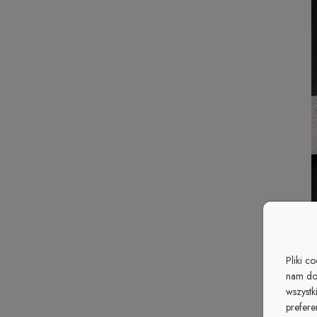
Pliki c
nam do
wszystk
prefere