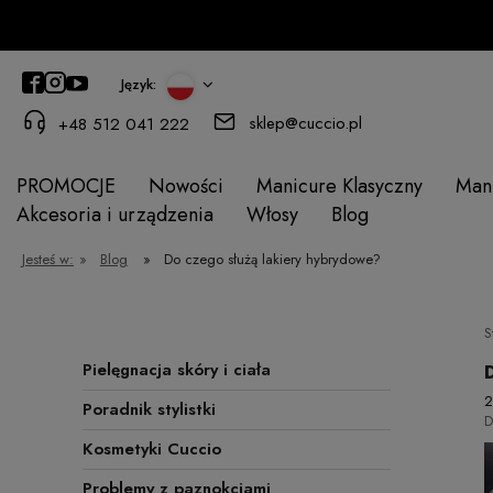
Język:
sklep@cuccio.pl
+48 512 041 222
PROMOCJE
Nowości
Manicure Klasyczny
Man
Akcesoria i urządzenia
Włosy
Blog
Jesteś w:
»
Blog
»
Do czego służą lakiery hybrydowe?
S
Pielęgnacja skóry i ciała
2
Poradnik stylistki
D
Kosmetyki Cuccio
Problemy z paznokciami