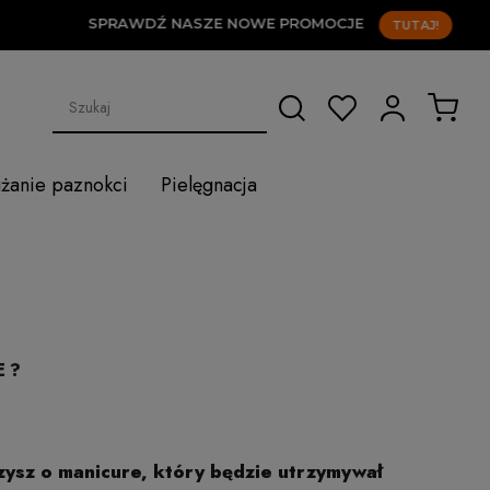
RAWDŹ NASZE NOWE PROMOCJE
TUTAJ!
użanie paznokci
Pielęgnacja
E?
ysz o manicure, który będzie utrzymywał