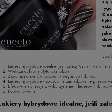
się 
tygo
Cieb
hybr
zale
jako
dowo
właś
Spis 
Lakiery hybrydowe idealne, jeśli zależy Ci na trwałym ma
Większa ochrona płytki paznokcia
Zapomnij o nierównościach - sięgnij po hybrydy!
Lakiery hybrydowe - sposób na zamaskowanie przebarw
Efektowne stylizacje z wykorzystaniem lakierów hybrydo
Podsumowanie
Lakiery hybrydowe idealne, jeśli zal