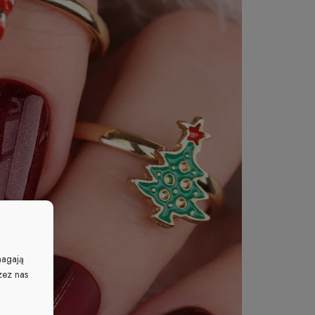
magają
zez nas