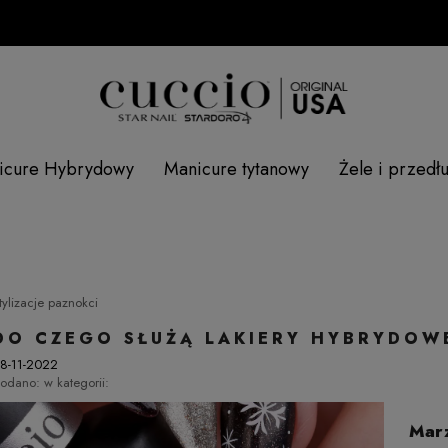
SP
icure Hybrydowy
Manicure tytanowy
Żele i przedł
tylizacje paznokci
DO CZEGO SŁUŻĄ LAKIERY HYBRYDOW
8-11-2022
odano:
w kategorii:
Marz