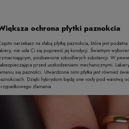
Większa ochrona płytki paznokcia
zęsto narzekasz na słabą płytkę paznokcia, która jest podatn
akiery, nie uda Ci się poprawić jej kondycji. Świetnym wybore
zmacniającym, pozbawione szkodliwych substancji. W pewien
abezpieczająca przed uszkodzeniami mechanicznymi. Lakiery
amaniu się paznokci. Utwardzona nimi płytka jest również świe
aznokciach. Dzięki hybrydom będą one rosły pod warstwą o
przypadkowego złamania.