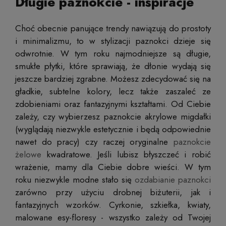
Długie paznokcie - inspiracje
Choć obecnie panujące trendy nawiązują do prostoty
i minimalizmu, to w stylizacji paznokci dzieje się
odwrotnie. W tym roku najmodniejsze są długie,
smukłe płytki, które sprawiają, że dłonie wydają się
jeszcze bardziej zgrabne. Możesz zdecydować się na
gładkie, subtelne kolory, lecz także zaszaleć ze
zdobieniami oraz fantazyjnymi kształtami. Od Ciebie
zależy, czy wybierzesz paznokcie akrylowe migdałki
(wyglądają niezwykle estetycznie i będą odpowiednie
nawet do pracy) czy raczej oryginalne
paznokcie
żelowe
kwadratowe. Jeśli lubisz błyszczeć i robić
wrażenie, mamy dla Ciebie dobre wieści. W tym
roku niezwykle modne stało się
ozdabianie paznokci
zarówno przy użyciu drobnej biżuterii, jak i
fantazyjnych wzorków. Cyrkonie, szkiełka, kwiaty,
malowane esy-floresy - wszystko zależy od Twojej