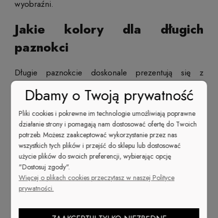
wyobraźni.
Jakie kolory dla długich
paznokci
Długie paznokcie doskonale prezentują się z
delikatnymi, pastelowymi odcieniami. Dlatego, jeśli
Dbamy o Twoją prywatność
jesteś z natury romantyczką, to z pewnością
tegoroczne trendy przypadną Ci do gustu.
Hybryda
Pliki cookies i pokrewne im technologie umożliwiają poprawne
na paznokciach
będzie idealna w chłodnym odcieniu
działanie strony i pomagają nam dostosować ofertę do Twoich
mięty, ale także soczystej maliny czy cytrynowej żółci.
potrzeb. Możesz zaakceptować wykorzystanie przez nas
Jednak to nie koniec możliwości. Panie kochające
wszystkich tych plików i przejść do sklepu lub dostosować
użycie plików do swoich preferencji, wybierając opcję
klasykę nadal mogą śmiało wybierać czerwienie oraz
"Dostosuj zgody".
lakiery cieliste
(wszelkie odcienie nude). Kobiety z
Więcej o plikach cookies przeczytasz w naszej Polityce
prawdziwym pazurem (dosłownie i w przenośni)
prywatności.
także znajdą coś dla siebie - trendy 2020 zachęcają
do odważnego używania
metalicznych lakierów do