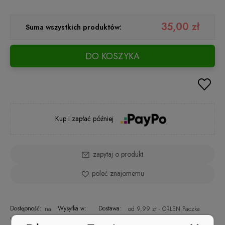
35,00 zł
Suma wszystkich produktów:
DO KOSZYKA
Kup i zapłać później
zapytaj o produkt
poleć znajomemu
Dostępność:
Wysyłka w:
Dostawa:
na
od 9,99 zł
- ORLEN Paczka
48 godzin
wyczerpaniu
(Polska)
sprawdź formy dostawy