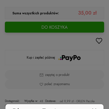
35,00 zł
Suma wszystkich produktów:
DO KOSZYKA
Kup i zapłać później
zapytaj o produkt
poleć znajomemu
Dostępność:
Wysyłka w:
Dostawa:
48
od 9,99 zł
- ORLEN Paczka
duża ilość
godzin
(Polska)
sprawdź formy dostawy