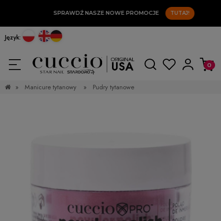
SPRAWDŹ NASZE NOWE PROMOCJE
TUTAJ!
Język:
»
Manicure tytanowy
»
Pudry tytanowe