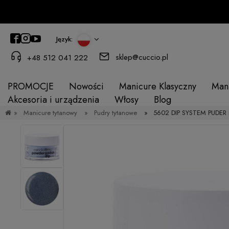
Język:
sklep@cuccio.pl
+48 512 041 222
PROMOCJE
Nowości
Manicure Klasyczny
Man
Akcesoria i urządzenia
Włosy
Blog
»
Manicure tytanowy
»
Pudry tytanowe
»
5602 DIP SYSTEM PUDER B