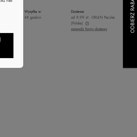
zez nas
Wysyłka w:
Dostawa:
48 godzin
od 9,99 zł
- ORLEN Paczka
(Polska)
sprawdź formy dostawy
Cena nie zawiera ewentualnych kosztów
J
płatności