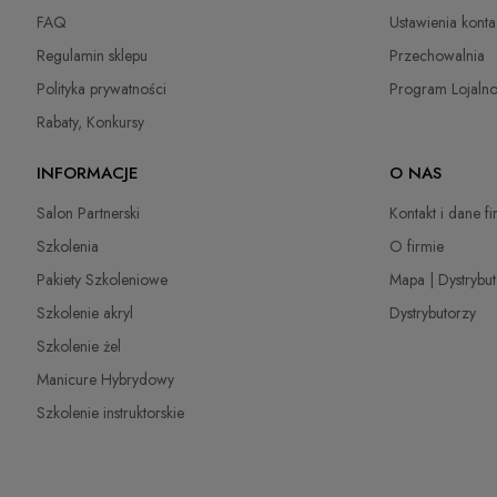
Paczkomaty InPost
14,99 
Chakalitsa 2A
FAQ
Ustawienia konta
2700 Blagoevgrad, Bułgaria
Regulamin sklepu
Przechowalnia
Kurier DPD
22,00 
qeri_bangeeva@yahoo.com
Polityka prywatności
Program Lojaln
+359887430661
Kurier Inpost
(Dostawa 1-3 dni robocze)
22,00 
Rabaty, Konkursy
Importer
odbiór osobisty
(odbiór w siedzibie firmy)
0,00 
INFORMACJE
O NAS
P.H. NEXT Maciej Wojnarowski
Słoneczna 10
Salon Partnerski
Kontakt i dane f
91-491 Łódź, Polska
Szkolenia
O firmie
biuro@cuccio.pl
42 61 68 555
Pakiety Szkoleniowe
Mapa | Dystrybu
Szkolenie akryl
Dystrybutorzy
Szkolenie żel
Manicure Hybrydowy
Szkolenie instruktorskie