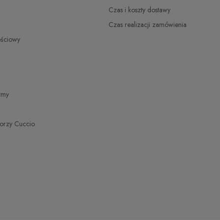
zł
Czas i koszty dostawy
Czas realizacji zamówienia
zł
ościowy
zł
zł
irmy
torzy Cuccio