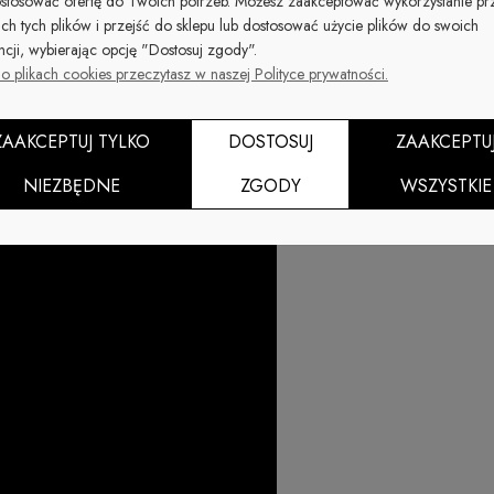
stosować ofertę do Twoich potrzeb. Możesz zaakceptować wykorzystanie pr
ich tych plików i przejść do sklepu lub dostosować użycie plików do swoich
Dostępność:
ncji, wybierając opcję "Dostosuj zgody".
duża ilość
o plikach cookies przeczytasz w naszej Polityce prywatności.
ZAAKCEPTUJ TYLKO
DOSTOSUJ
ZAAKCEPTU
NIEZBĘDNE
ZGODY
WSZYSTKIE