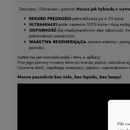
Zanurzasz, Olśniewasz i gotowe!
Nosisz jak hybrydę z wytrz
REKORD PRĘDKOŚCI
pełna stylizacja już w 20 minut.
ULTRAMIAŁKI
puder zapewnia 100% krycie i dużą wydaj
ODPORNOŚĆ
klej międzywarstwowy daje odporność, trw
jednorodność powierzchni.
WARSTWA REGENERUJĄCA
zawiera witaminy i pom
paznokci.
System ten jest niezwykle szybki i łatwy w aplikacji.
Przy jego pomocy możemy stworzyć twarde, piękne i naturalnie w
Używanie oliwki, zapobiega wysuszeniu, pękaniu i zapowietrzaniu s
Mocne paznokcie bez żelu, bez liquidu, bez lampy!
Pliki c