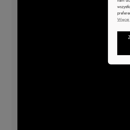
nam do
wszystk
prefere
Więcej 