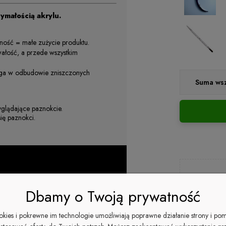
ymałością akrylu.
ność = małe zużycie produktu.
ałość, a przede wszystkim
aga w odbudowie zniszczonych
Suma wsz
yglądające paznokcie.
ię paznokci.
Dbamy o Twoją prywatność
zapytaj o
ookies i pokrewne im technologie umożliwiają poprawne działanie strony i po