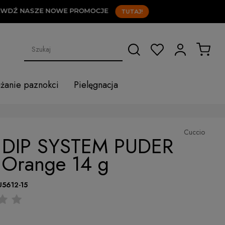
Ź NASZE NOWE PROMOCJE
TUTAJ!
użanie paznokci
Pielęgnacja
Cuccio
 DIP SYSTEM PUDER
 Orange 14 g
U5612-15