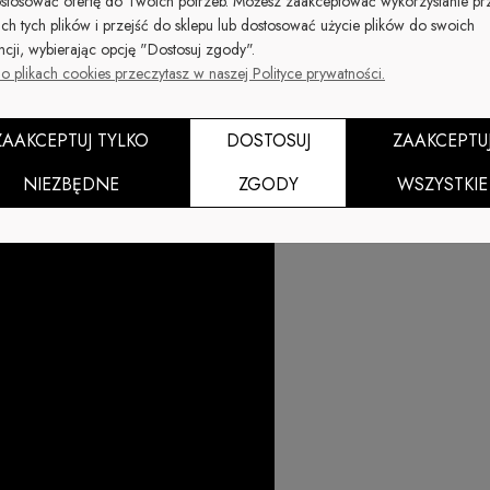
stosować ofertę do Twoich potrzeb. Możesz zaakceptować wykorzystanie pr
ich tych plików i przejść do sklepu lub dostosować użycie plików do swoich
Dostępność:
ncji, wybierając opcję "Dostosuj zgody".
duża ilość
o plikach cookies przeczytasz w naszej Polityce prywatności.
ZAAKCEPTUJ TYLKO
DOSTOSUJ
ZAAKCEPTU
NIEZBĘDNE
ZGODY
WSZYSTKIE