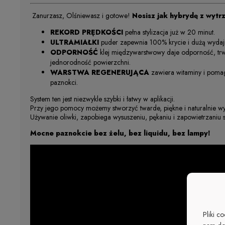
Zanurzasz, Olśniewasz i gotowe!
Nosisz jak hybrydę z wytrz
REKORD PRĘDKOŚCI
pełna stylizacja już w 20 minut.
ULTRAMIAŁKI
puder zapewnia 100% krycie i dużą wydaj
ODPORNOŚĆ
klej międzywarstwowy daje odporność, trw
jednorodność powierzchni.
WARSTWA REGENERUJĄCA
zawiera witaminy i pom
paznokci.
System ten jest niezwykle szybki i łatwy w aplikacji.
Przy jego pomocy możemy stworzyć twarde, piękne i naturalnie w
Używanie oliwki, zapobiega wysuszeniu, pękaniu i zapowietrzaniu s
Mocne paznokcie bez żelu, bez liquidu, bez lampy!
Pliki c