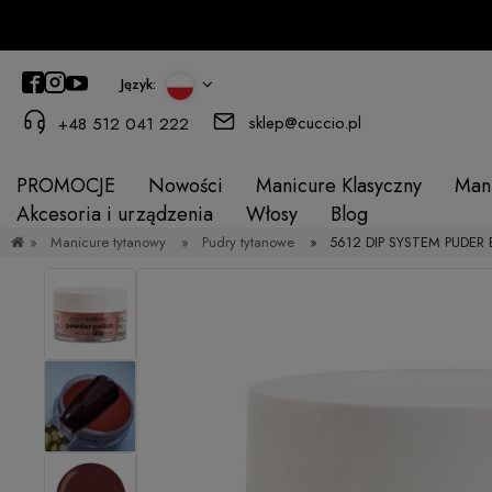
Język:
sklep@cuccio.pl
+48 512 041 222
PROMOCJE
Nowości
Manicure Klasyczny
Man
Akcesoria i urządzenia
Włosy
Blog
»
Manicure tytanowy
»
Pudry tytanowe
»
5612 DIP SYSTEM PUDER B