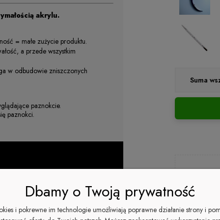
ymałością akrylu.
ność = małe zużycie produktu.
ałość, a przede wszystkim
aga w odbudowie zniszczonych
Suma wsz
yglądające paznokcie.
ię paznokci.
Dbamy o Twoją prywatność
zapytaj o
ookies i pokrewne im technologie umożliwiają poprawne działanie strony i po