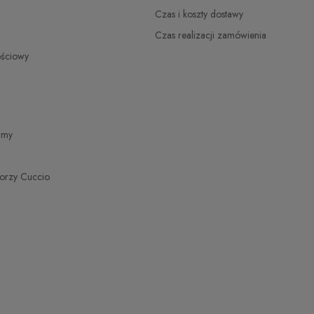
zł
Czas i koszty dostawy
Czas realizacji zamówienia
zł
ościowy
zł
zł
irmy
torzy Cuccio