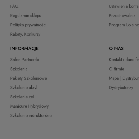
Paczkomaty InPost
14,99 
Chakalitsa 2A
FAQ
Ustawienia konta
2700 Blagoevgrad, Bułgaria
Regulamin sklepu
Przechowalnia
Kurier DPD
22,00 
qeri_bangeeva@yahoo.com
Polityka prywatności
Program Lojaln
+359887430661
Kurier Inpost
(Dostawa 1-3 dni robocze)
22,00 
Rabaty, Konkursy
Importer
odbiór osobisty
(odbiór w siedzibie firmy)
0,00 
INFORMACJE
O NAS
P.H. NEXT Maciej Wojnarowski
Słoneczna 10
Salon Partnerski
Kontakt i dane f
91-491 Łódź, Polska
Szkolenia
O firmie
biuro@cuccio.pl
42 61 68 555
Pakiety Szkoleniowe
Mapa | Dystrybu
Szkolenie akryl
Dystrybutorzy
Szkolenie żel
Manicure Hybrydowy
Szkolenie instruktorskie