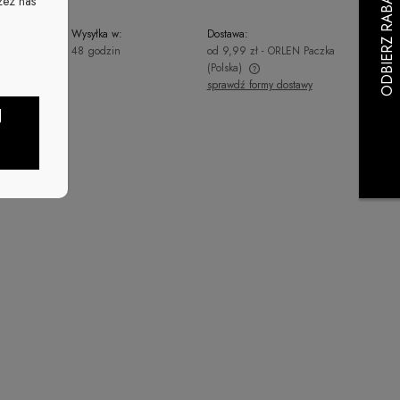
zez nas
Wysyłka w:
Dostawa:
48 godzin
od 9,99 zł
- ORLEN Paczka
(Polska)
sprawdź formy dostawy
Cena nie zawiera ewentualnych kosztów
J
płatności