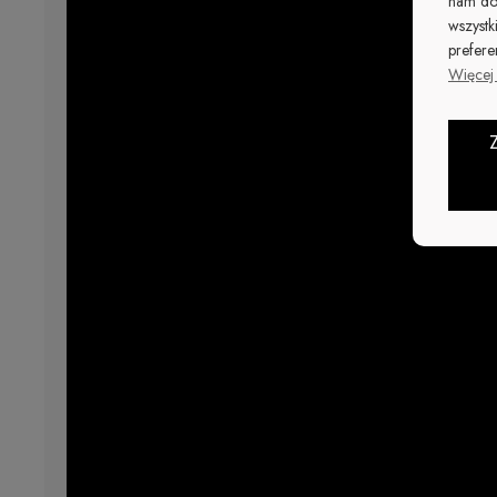
nam do
wszystk
prefere
Więcej 